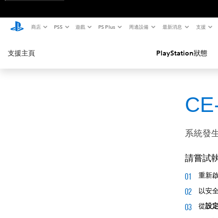
商店
PS5
遊戲
PS Plus
周邊設備
最新消息
支援
支援主頁
PlayStation狀態
CE
系統發
請嘗試
重新啟動
以安全
從
設