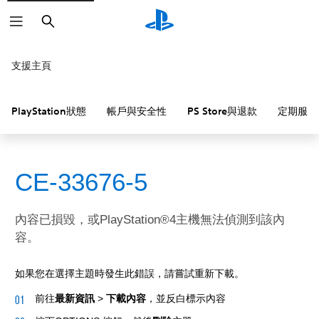
搜
尋
支援主頁
PlayStation狀態
帳戶與安全性
PS Store與退款
定期服務
CE-33676-5
內容已損毀
，或PlayStation®4主機無法偵測到該內
容。
如果您在選擇主題時發生此錯誤，請嘗試重新下載。
前往
最新資訊
>
下載內容
，並反白標示內容