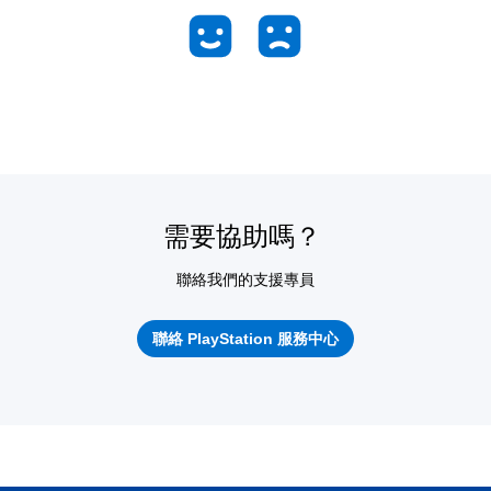
需要協助嗎？
聯絡我們的支援專員
聯絡 PlayStation 服務中心