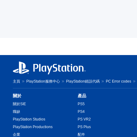
主頁
PlayStation服務中心
PlayStation錯誤代碼
PC Error codes
關於
產品
關於SIE
PS5
職缺
PS4
PlayStation Studios
PS VR2
PlayStation Productions
PS Plus
企業
配件