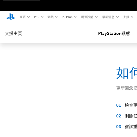
商店
PS5
遊戲
PS Plus
周邊設備
最新消息
支援
支援主頁
PlayStation狀態
如何
更新因您
檢查
刪除
嘗試