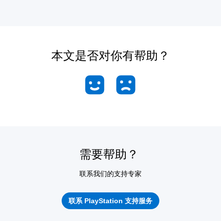
本文是否对你有帮助？
需要帮助？
联系我们的支持专家
联系 PlayStation 支持服务