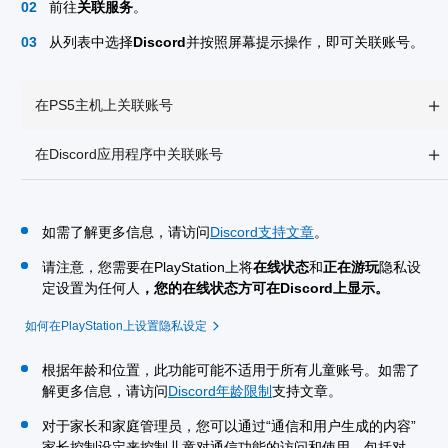
前往
关联服务
。
从列表中选择
Discord
并按照屏幕提示操作，即可关联账号。
在PS5主机上关联账号
在Discord应用程序中关联账号
如需了解更多信息，请访问
Discord支持文章
。
请注意，您需要在PlayStation上将
在线状态
和
正在游玩
隐私设
定设置为任何人
，您的在线状态方可在Discord上显示。
如何在PlayStation上设置隐私设定
根据年龄和位置，此功能可能不适用于所有儿童账号。如需了
解更多信息，请访问
Discord年龄限制
支持文章。
对于家长和家庭管理员，您可以通过“通信和用户生成的内容”
家长控制设定来控制儿童对通信功能的访问和使用，包括对