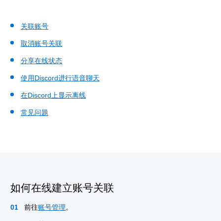
关联账号
取消账号关联
分享在线状态
使用Discord进行语音聊天
在Discord上显示离线
常见问题
如何在线建立账号关联
前往
账号管理
。