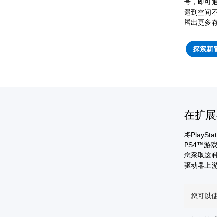
号，即可通
遇到空间不
腾出更多
探索新
在扩展
将Play
PS4™游
您采取这种
驱动器上
您可以