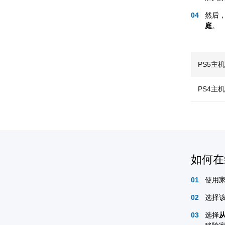
然后
庭
。
PS5主
PS4主
如何在
使用
选择
选择