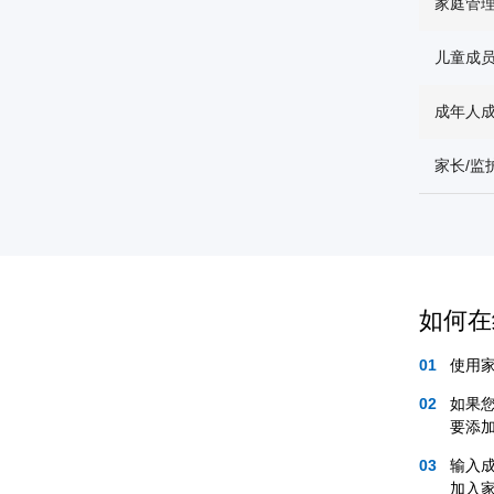
家庭管
儿童成
成年人
家长/监
如何在
使用
如果
要添
输入
加入