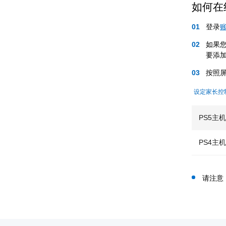
如何在
登录
如果
要添
按照
设定家长控
PS5主
PS4主
请注意