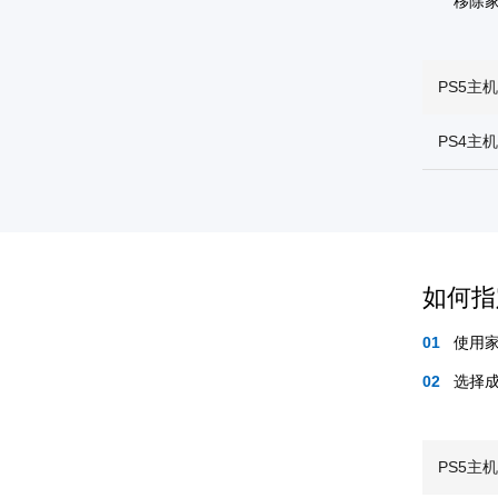
移除
PS5主
PS4主
如何指
使用
选择
PS5主