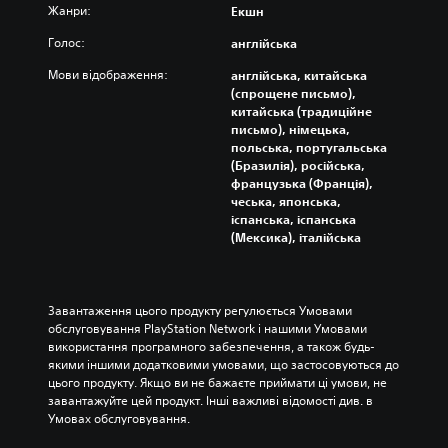
Жанри:
Екшн
Голос:
англійська
Мови відображення:
англійська, китайська
(спрощене письмо),
китайська (традиційне
письмо), німецька,
польська, португальська
(Бразилія), російська,
французька (Франція),
чеська, японська,
іспанська, іспанська
(Мексика), італійська
Завантаження цього продукту регулюється Умовами 
обслуговування PlayStation Network і нашими Умовами 
використання програмного забезпечення, а також будь-
якими іншими додатковими умовами, що застосовуються до 
цього продукту. Якщо ви не бажаєте приймати ці умови, не 
завантажуйте цей продукт. Інші важливі відомості див. в 
Умовах обслуговування.