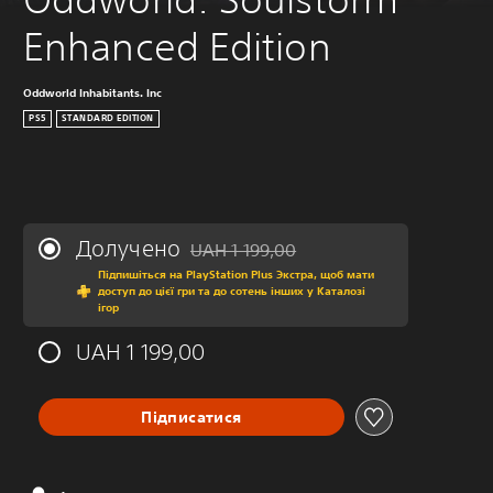
Enhanced Edition
Oddworld Inhabitants. Inc
PS5
STANDARD EDITION
Долучено
UAH 1 199,00
Знижка від початкової ціни UAH 1 199,0
Підпишіться на PlayStation Plus Экстра, щоб мати
доступ до цієї гри та до сотень інших у Каталозі
ігор
UAH 1 199,00
Підписатися