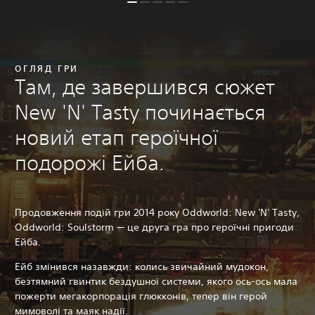
ОГЛЯД ГРИ
Там, де завершився сюжет
New 'N' Tasty починається
новий етап героїчної
подорожі Ейба.
Продовження подій гри 2014 року Oddworld: New 'N' Tasty,
Oddworld: Soulstorm — це друга гра про героїчні пригоди
Ейба.
Ейб змінився назавжди: колись звичайний мудокон,
безтямний гвинтик бездушної системи, якого ось-ось мала
пожерти мегакорпорація глюкконів, тепер він герой
мимоволі та маяк надії.