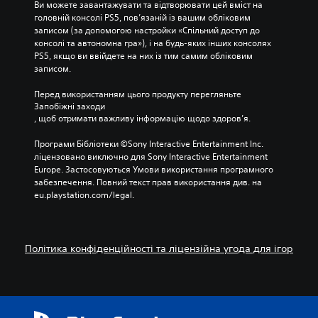
Ви можете завантажувати та відтворювати цей вміст на 
головній консолі PS5, пов’язаній із вашим обліковим 
записом (за допомогою настройки «Спільний доступ до 
консолі та автономна гра»), і на будь-яких інших консолях 
PS5, якщо ви ввійдете на них із тим самим обліковим 
записом.
Перед використанням цього продукту перегляньте 
Запобіжні заходи
, щоб отримати важливу інформацію щодо здоров’я.
Програми Бібліотеки ©Sony Interactive Entertainment Inc. 
ліцензовано виключно для Sony Interactive Entertainment 
Europe. Застосовуються Умови використання програмного 
забезпечення. Повний текст прав використання див. на 
eu.playstation.com/legal.
Політика конфіденційності та ліцензійна угода для ігор