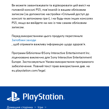
г
ш
ч
К
Ви можете завантажувати та відтворювати цей вміст на 
ш
и
у
М
р
головній консолі PS5, пов’язаній із вашим обліковим 
е
а
т
о
у
записом (за допомогою настройки «Спільний доступ до 
ч
л
л
н
п
консолі та автономна гра»), і на будь-яких інших консолях 
и
ь
и
о
н
PS5, якщо ви ввійдете на них із тим самим обліковим 
т
т
в
ф
записом.
і
а
е
о
о
т
р
с
с
н
Перед використанням цього продукту перегляньте 
и
н
т
у
Запобіжні заходи
і
.
а
і
б
, щоб отримати важливу інформацію щодо здоров’я.
т
ч
д
т
и
ж
н
и
А
Програми Бібліотеки ©Sony Interactive Entertainment Inc. 
в
о
и
т
л
ліцензовано виключно для Sony Interactive Entertainment 
н
й
й
р
Europe. Застосовуються Умови використання програмного 
ь
и
с
з
забезпечення. Повний текст прав використання див. на 
и
т
й
т
в
eu.playstation.com/legal.
р
е
и
С
у
і
к
р
у
к
в
і
б
н
е
в
М
т
а
н
.
о
и
т
ь
ж
т
и
с
н
р
в
Р
к
а
и
н
е
л
Домашня сторінка
Ігри
н
в