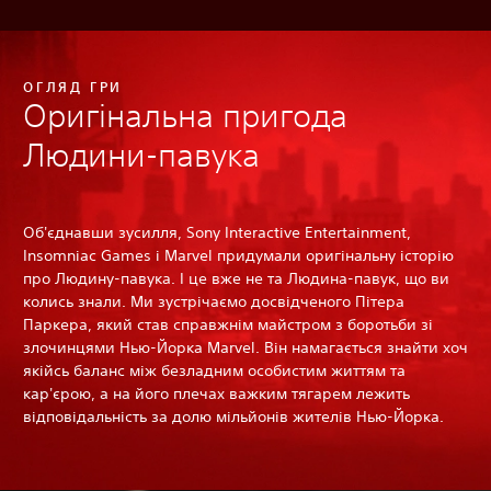
ОГЛЯД ГРИ
Оригінальна пригода
Людини-павука
Об'єднавши зусилля, Sony Interactive Entertainment,
Insomniac Games і Marvel придумали оригінальну історію
про Людину-павука. І це вже не та Людина-павук, що ви
колись знали. Ми зустрічаємо досвідченого Пітера
Паркера, який став справжнім майстром з боротьби зі
злочинцями Нью-Йорка Marvel. Він намагається знайти хоч
якійсь баланс між безладним особистим життям та
кар'єрою, а на його плечах важким тягарем лежить
відповідальність за долю мільйонів жителів Нью-Йорка.