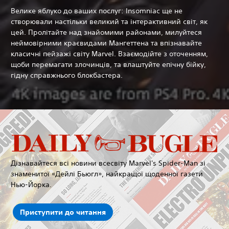
Велике яблуко до ваших послуг: Insomniac ще не
створювали настільки великий та інтерактивний світ, як
цей. Пролітайте над знайомими районами, милуйтеся
неймовірними краєвидами Мангеттена та впізнавайте
класичні пейзажі світу Marvel. Взаємодійте з оточенням,
щоби перемагати злочинців, та влаштуйте епічну бійку,
гідну справжнього блокбастера.
Дізнавайтеся всі новини всесвіту Marvel's Spider-Man зі
знаменитої «Дейлі Бьюгл», найкращої щоденної газети
Нью-Йорка.
Приступити до читання