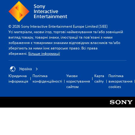
т
а
л
в
ф
и
т
у
т
о
к
и
к
о
м
і
с
у
м
о
в
я
з
,
© 2026 Sony Interactive Entertainment Europe Limited (SIEE)
к
(
н
у
щ
Усі матеріали, назви ігор, торгові найменування та/або зовнішній
М
о
а
с
о
вигляд товару, товарні знаки, ілюстрації та пов'язані з ними
о
с
с
і
б
зображення є товарними знаками відповідних власників та/або
ж
п
х
ї
н
зберігають за ними їхнє авторське право. Всі права
н
р
д
х
збережені.
Більше інформації
о
а
и
и
б
в
о
й
н
у
н
м
н
а
л
Україна
е
и
я
м
о
Юридична
Політика
Умови
Карта
Політика
)
н
т
і
л
інформація
конфіденційності
користування
сайту
використання
а
т
к
е
Н
сайтом
cookies
т
я
і
г
а
и
к
в
ш
д
о
о
.
е
а
к
л
ч
ю
р
ь
и
т
3
е
о
т
ь
D
м
р
а
с
і
а
і
т
я
г
в
у
и
д