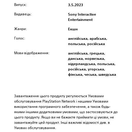
і
п
а
т
в
Випуск:
3.5.2023
д
н
л
ь
а
о
і
ь
с
Видавець:
Sony Interactive
т
б
ш
н
я
Entertainment
и
р
и
у
д
о
а
м
с
е
Жанри:
Екшн
к
ж
ш
к
я
р
а
Голос:
р
л
англійська, арабська,
к
е
ю
и
а
польська, російська
і
м
т
ф
д
м
і
Мови відображення:
ь
англійська, грецька,
т
н
о
е
с
данська, норвезька,
о
і
ж
л
я
нідерландська, польська,
м
с
л
е
в
російська, угорська,
,
т
и
м
с
фінська, чеська, шведська
щ
ь
в
е
у
о
г
о
н
б
б
р
с
т
т
ї
и
т
и
и
Завантаження цього продукту регулюється Умовами 
х
,
і
з
т
обслуговування PlayStation Network і нашими Умовами 
б
в
в
в
р
використання програмного забезпечення, а також будь-
у
и
и
у
а
якими іншими додатковими умовами, що застосовуються до 
л
б
б
к
х
цього продукту. Якщо ви не бажаєте приймати ці умови, не 
о
р
о
у
.
завантажуйте цей продукт. Інші важливі відомості див. в 
л
а
р
.
Умовах обслуговування.
е
в
у