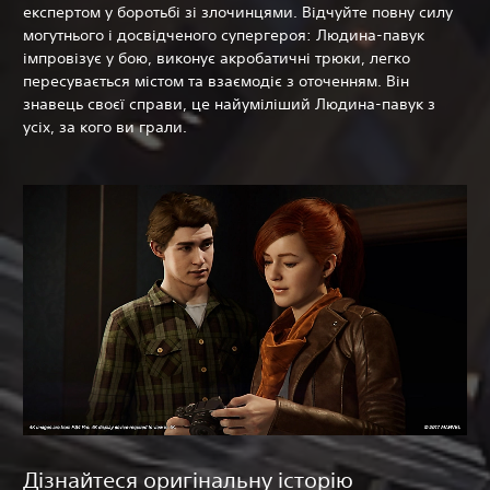
експертом у боротьбі зі злочинцями. Відчуйте повну силу
могутнього і досвідченого супергероя: Людина-павук
імпровізує у бою, виконує акробатичні трюки, легко
пересувається містом та взаємодіє з оточенням. Він
знавець своєї справи, це найуміліший Людина-павук з
усіх, за кого ви грали.
Дізнайтеся оригінальну історію