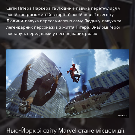
Світи Пітера Паркера та Людини-павука перетнулися у
новій гостросюжетній історії. У новій версії всесвіту
Людини-павука переосмислено саму Людину-павука та
легендарних персонажів з життя Пітера. Знайомі герої
постануть перед вами у несподіваних ролях.
Нью-Йорк зі світу Marvel стане місцем дії.