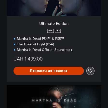
E
d
i
t
i
Ultimate Edition
o
n
PS4
PS5
Martha Is Dead PS4™ & PS5™
The Town of Light (PS4)
Martha Is Dead Official Soundtrack
UAH 1 499,00
Покласти до кошика
S
t
a
n
d