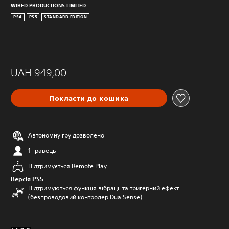
WIRED PRODUCTIONS LIMITED
PS4
PS5
STANDARD EDITION
UAH 949,00
Покласти до кошика
Автономну гру дозволено
1 гравець
Підтримується Remote Play
Версія PS5
Підтримуються функція вібрації та тригерний ефект
(безпроводовий контролер DualSense)