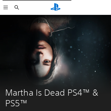
Пошук
Martha Is Dead PS4™ & 
PS5™