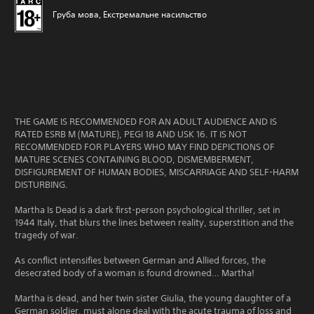
Груба мова, Екстремальне насильство
THE GAME IS RECOMMENDED FOR AN ADULT AUDIENCE AND IS
RATED ESRB M (MATURE), PEGI 18 AND USK 16. IT IS NOT
RECOMMENDED FOR PLAYERS WHO MAY FIND DEPICTIONS OF
MATURE SCENES CONTAINING BLOOD, DISMEMBERMENT,
DISFIGUREMENT OF HUMAN BODIES, MISCARRIAGE AND SELF-HARM
DISTURBING.
Martha Is Dead is a dark first-person psychological thriller, set in
1944 Italy, that blurs the lines between reality, superstition and the
tragedy of war.
As conflict intensifies between German and Allied forces, the
desecrated body of a woman is found drowned… Martha!
Martha is dead, and her twin sister Giulia, the young daughter of a
German soldier, must alone deal with the acute trauma of loss and