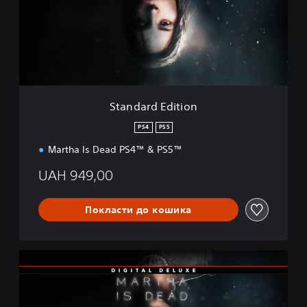
a
r
d
E
d
i
t
i
Standard Edition
o
n
PS4
PS5
Martha Is Dead PS4™ & PS5™
UAH 949,00
Покласти до кошика
D
i
g
i