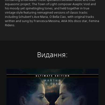
Aquasonic project; The Town of Light composer Aseptic Void and
his moody yet spinetingling tones; and held together in true
vintage style featuring reimagined versions of classic tracks
including Schubert's Ave Maria, O Bella Ciao, with original tracks
written and sung by Francesca Messina, AKA 90s disco star, Femina
Ridens.
Видання:
U
l
t
i
m
a
t
e