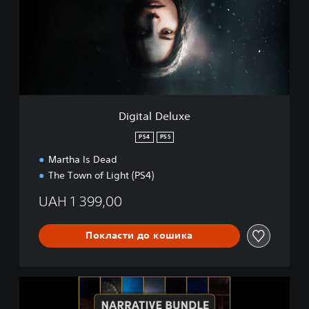
t
a
l
D
e
l
u
x
e
Digital Deluxe
PS4
PS5
Martha Is Dead
The Town of Light (PS4)
UAH 1 399,00
Покласти до кошика
T
h