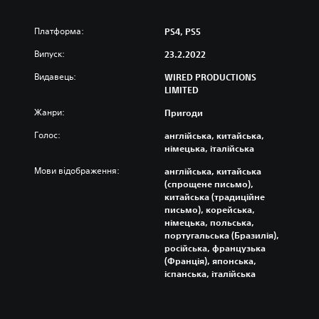
Платформа:
PS4, PS5
Випуск:
23.2.2022
Видавець:
WIRED PRODUCTIONS
LIMITED
Жанри:
Пригоди
Голос:
англійська, китайська,
німецька, італійська
Мови відображення:
англійська, китайська
(спрощене письмо),
китайська (традиційне
письмо), корейська,
німецька, польська,
португальська (Бразилія),
російська, французька
(Франція), японська,
іспанська, італійська