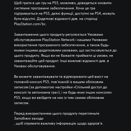
Щоб грати в цю гру на PS5, можливо, доведеться оновити 
системне програмне забезпечення. Хоча ця гра 
підтримується на PS5, деякі функції, доступні на PS4, можуть 
бути відсутні. Додаткові відомості див. на сторінці 
PlayStation.com/bc.
Завантаження цього продукту регулюється Умовами 
обслуговування PlayStation Network і нашими Умовами 
використання програмного забезпечення, а також будь-
якими іншими додатковими умовами, що застосовуються до 
цього продукту. Якщо ви не бажаєте приймати ці умови, не 
завантажуйте цей продукт. Інші важливі відомості див. в 
Умовах обслуговування.
Ви можете завантажувати та відтворювати цей вміст на 
головній консолі PS5, пов’язаній із вашим обліковим 
записом (за допомогою настройки «Спільний доступ до 
консолі та автономна гра»), і на будь-яких інших консолях 
PS5, якщо ви ввійдете на них із тим самим обліковим 
записом.
Перед використанням цього продукту перегляньте 
Запобіжні заходи
, щоб отримати важливу інформацію щодо здоров’я.