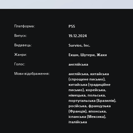
Платформа:
PS5
Випуск:
19.12.2024
Видавець:
Survios, Inc.
Жанри:
Екшн, Шутери, Жахи
Голос:
англійська
Мови відображення:
англійська, китайська
(спрощене письмо),
китайська (традиційне
письмо), корейська,
німецька, польська,
португальська (Бразилія),
російська, французька
(Франція), японська,
іспанська (Мексика),
італійська