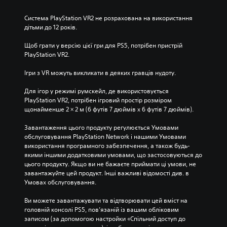
Система PlayStation VR2 не розрахована на використання 
дітьми до 12 років.
Щоб грати у версію цієї гри для PS5, потрібен пристрій 
PlayStation VR2.
Ігри з VR можуть викликати в деяких гравців нудоту.
Для ігор у режимі румскейл, де використовується 
PlayStation VR2, потрібен ігровий простір розміром 
щонайменше 2 × 2 м (6 футів 7 дюймів х 6 футів 7 дюймів).
Завантаження цього продукту регулюється Умовами 
обслуговування PlayStation Network і нашими Умовами 
використання програмного забезпечення, а також будь-
якими іншими додатковими умовами, що застосовуються до 
цього продукту. Якщо ви не бажаєте приймати ці умови, не 
завантажуйте цей продукт. Інші важливі відомості див. в 
Умовах обслуговування.
Ви можете завантажувати та відтворювати цей вміст на 
головній консолі PS5, пов’язаній із вашим обліковим 
записом (за допомогою настройки «Спільний доступ до 