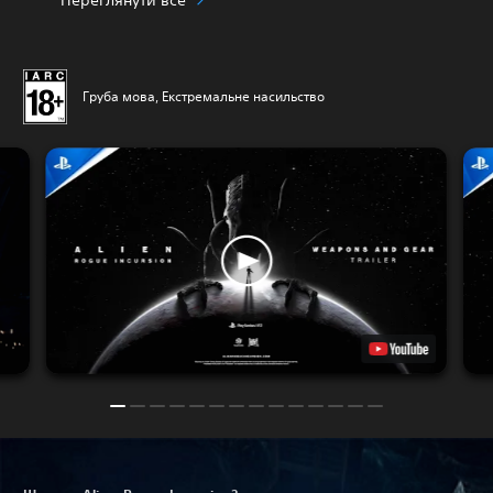
Груба мова, Екстремальне насильство