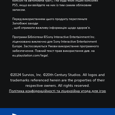
консолі та автономна гра»), і на будь-яких інших консолях 
PS5, якщо ви ввійдете на них із тим самим обліковим 
записом.
Перед використанням цього продукту перегляньте 
Запобіжні заходи
, щоб отримати важливу інформацію щодо здоров’я.
Програми Бібліотеки ©Sony Interactive Entertainment Inc. 
ліцензовано виключно для Sony Interactive Entertainment 
Europe. Застосовуються Умови використання програмного 
забезпечення. Повний текст прав використання див. на 
eu.playstation.com/legal.
©2024 Survios, Inc. ©20th Century Studios. All logos and
trademarks referenced herein are the properties of their
respective owners. All rights reserved.
Політика конфіденційності та ліцензійна угода для ігор