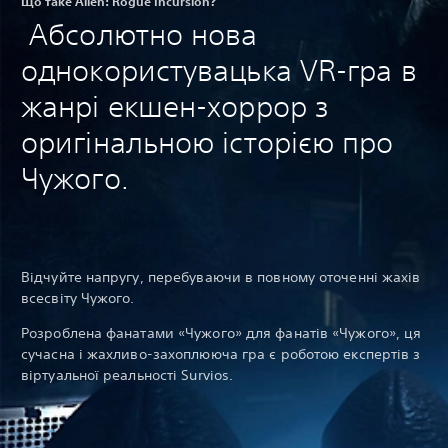
Що таке Alien: Rogue Incursion?
Абсолютно нова
однокористувацька VR-гра в
жанрі екшен-хоррор з
оригінальною історією про
Чужого.
Відчуйте напругу, перебуваючи в повному оточенні жахів
всесвіту Чужого.
Розроблена фанатами «Чужого» для фанатів «Чужого», ця
сучасна і жахливо-захоплююча гра є роботою експертів з
віртуальної реальності Survios.