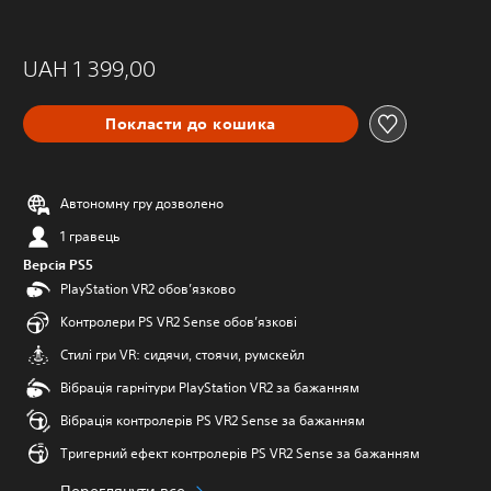
UAH 1 399,00
Покласти до кошика
Автономну гру дозволено
1 гравець
Версія PS5
PlayStation VR2 обов’язково
Контролери PS VR2 Sense обов’язкові
Стилі гри VR: сидячи, стоячи, румскейл
Вібрація гарнітури PlayStation VR2 за бажанням
Вібрація контролерів PS VR2 Sense за бажанням
Тригерний ефект контролерів PS VR2 Sense за бажанням
Переглянути все