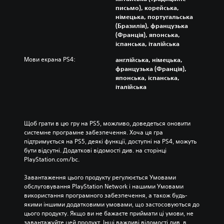
письмо), корейська,
німецька, португальська
(Бразилія), французька
(Франція), японська,
іспанська, італійська
Мови екрана PS4:
англійська, німецька,
французька (Франція),
японська, іспанська,
італійська
Щоб грати в цю гру на PS5, можливо, доведеться оновити 
системне програмне забезпечення. Хоча ця гра 
підтримується на PS5, деякі функції, доступні на PS4, можуть 
бути відсутні. Додаткові відомості див. на сторінці 
PlayStation.com/bc.
Завантаження цього продукту регулюється Умовами 
обслуговування PlayStation Network і нашими Умовами 
використання програмного забезпечення, а також будь-
якими іншими додатковими умовами, що застосовуються до 
цього продукту. Якщо ви не бажаєте приймати ці умови, не 
завантажуйте цей продукт. Інші важливі відомості див. в 