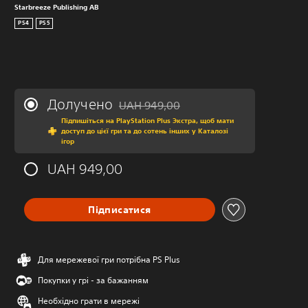
Starbreeze Publishing AB
PS4
PS5
Долучено
UAH 949,00
Знижка від початкової ціни UAH 949,00
Підпишіться на PlayStation Plus Экстра, щоб мати
доступ до цієї гри та до сотень інших у Каталозі
ігор
UAH 949,00
Підписатися
Для мережевої гри потрібна PS Plus
Покупки у грі - за бажанням
Необхідно грати в мережі