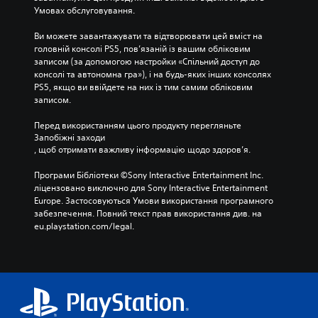
Умовах обслуговування.
Ви можете завантажувати та відтворювати цей вміст на 
головній консолі PS5, пов’язаній із вашим обліковим 
записом (за допомогою настройки «Спільний доступ до 
консолі та автономна гра»), і на будь-яких інших консолях 
PS5, якщо ви ввійдете на них із тим самим обліковим 
записом.
Перед використанням цього продукту перегляньте 
Запобіжні заходи
, щоб отримати важливу інформацію щодо здоров’я.
Програми Бібліотеки ©Sony Interactive Entertainment Inc. 
ліцензовано виключно для Sony Interactive Entertainment 
Europe. Застосовуються Умови використання програмного 
забезпечення. Повний текст прав використання див. на 
eu.playstation.com/legal.