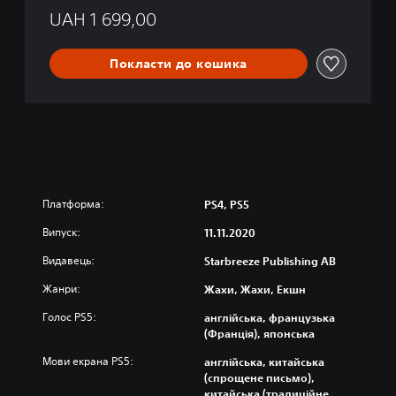
d
UAH 1 699,00
i
t
i
Покласти до кошика
o
n
Платформа:
PS4, PS5
Випуск:
11.11.2020
Видавець:
Starbreeze Publishing AB
Жанри:
Жахи, Жахи, Екшн
Голос PS5:
англійська, французька
(Франція), японська
Мови екрана PS5:
англійська, китайська
(спрощене письмо),
китайська (традиційне