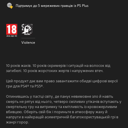
Підтримує до 5 мережевих гравців із PS Plus
Violence
10 років жахів. 10 років скримерів і ситуацій на волосок від
загибелі. 10 років жорстоких жертв і напружених втеч.
Цей продукт дає вам право завантажити обидві цифрові версії
гри для PS4® та PS5®.
Опинившись у пастці світу, де панує невимовне зло й навіть
смерть не рятує від нього, четверо сміливих утікачів вступають у
смертельну гру на витримку та кмітливість із кровожерливим
вбивцею. Оберіть свій бік і пориньте в атмосферу жаху й
напруги в найкращій асиметричній багатокористувацькій грі в
жанрі горор.