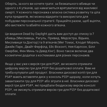
Оберіть, за кого ви хочете грати: за безжального вбивцю чи
одного з 4 утікачів, що намагаються врятуватися від жахливої
смерті. У кожного персонажа є власна система розвитку та ціла
купа предметів, які можна відкрити та використати для
побудови персональної стратегії. Працюйте разом, щоб вціліти,
або вистежте та вбийте кожного втікача.
Це видання Dead by Daylight дасть вам доступ до списку із 7
убивць (Мисливець, Рагуль, Привид, Медсестра, Відьма,
Мисливиця та Доктор) та 9 втікачів (Мег Томас, Клодет Морель,
Джейк Парк, Двайт Ферфілд, Ейс Вісконті, Нея Карлсон, Білл
Овербек, Фен Минь та Девід Кінг). Воно також включає два
косметичні додатки з костюмами для різних персонажів.
Якщо у вас уже є версія гри для PS4®, ви можете отримати
цифрову версію гри для PS5® без додаткової оплати. Вам не
треба купувати цей продукт. Власники дискової копії гри для
PS4® мають вставляти диск у консоль PS5® щоразу, коли хочуть
завантажити гру для PS5® або зіграти в неї. Власники дискової
версії гри для PS4®, які придбали бездискову версію консолі
PS5®, не зможуть отримати версію гри для PS5® без додаткової
оплати.