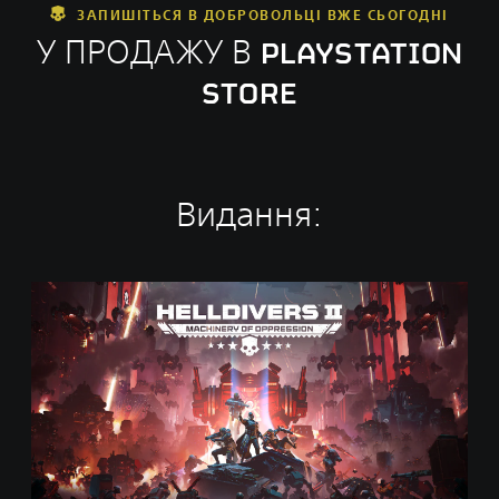
ЗАПИШІТЬСЯ В ДОБРОВОЛЬЦІ ВЖЕ СЬОГОДНІ
У ПРОДАЖУ В PLAYSTATION
STORE
Видання:
С
т
а
н
д
а
р
т
н
е