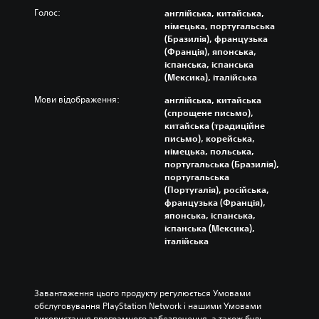
Голос:
англійська, китайська,
німецька, португальська
(Бразилія), французька
(Франція), японська,
іспанська, іспанська
(Мексика), італійська
Мови відображення:
англійська, китайська
(спрощене письмо),
китайська (традиційне
письмо), корейська,
німецька, польська,
португальська (Бразилія),
португальська
(Португалія), російська,
французька (Франція),
японська, іспанська,
іспанська (Мексика),
італійська
Завантаження цього продукту регулюється Умовами 
обслуговування PlayStation Network і нашими Умовами 
використання програмного забезпечення, а також будь-