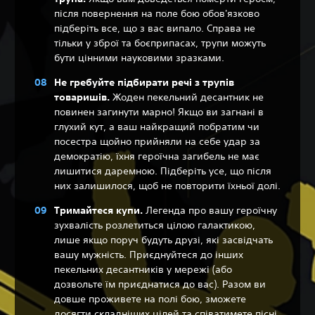
після повернення на поле бою обов'язково
підберіть все, що з вас випало. Справа не
тільки у зброї та боєприпасах, трупи можуть
бути цінними науковими зразками.
Не гребуйте підбирати речі з трупів
товаришів.
Жоден пекельний десантник не
повинен загинути марно! Якщо ви загнані в
глухий кут, а ваш найкращий побратим чи
посестра щойно прийняли на себе удар за
демократію, їхня героїчна загибель не має
лишитися даремною. Підберіть усе, що після
них залишилося, щоб не повторити їхньої долі.
Тримайтеся купи.
Легенда про вашу героїчну
зухвалість розлетиться цілою галактикою,
лише якщо поруч будуть друзі, які засвідчать
вашу мужність. Приєднуйтеся до інших
пекельних десантників у мережі (або
дозвольте їм приєднатися до вас). Разом ви
довше проживете на полі бою, зможете
досягти складніших цілей та співатимете пісні