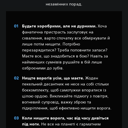
незамінних порад.
Будьте хоробрими, але не дурними.
Хоча
фанатична пристрасть заслуговує на
схвалення, варто спочатку все обміркувати й
лише потім нищити. Потрібно
перезарядитися? Треба поповнити запаси?
Маєте все, що знадобиться в бою? Навіть за
найменших сумнівів рушайте в бій лише
озброєними до зубів.
Нищте ворогів усім, що маєте.
Жоден
пекельний десантник не несе на собі стільки
боєкомплекту, щоб самотужки впоратися із
цілою ордою. Викликайте підмогу з повітря,
вогневий супровід, важку зброю та
підкріплення, щоб ефективно нищити ворога.
Коли нищите ворога, час від часу дивіться
під ноги.
Не все на планеті є гарматним