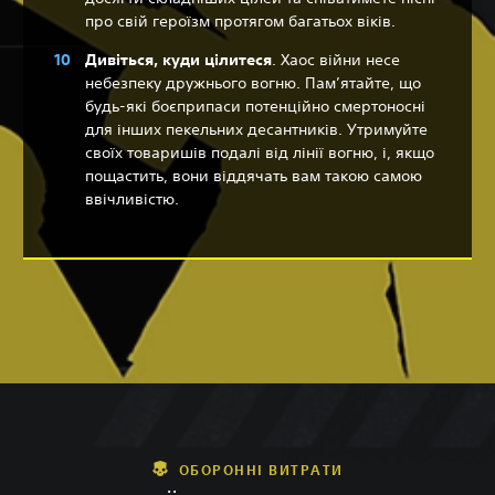
про свій героїзм протягом багатьох віків.
Дивіться, куди цілитеся
. Хаос війни несе
небезпеку дружнього вогню. Пам’ятайте, що
будь-які боєприпаси потенційно смертоносні
для інших пекельних десантників. Утримуйте
своїх товаришів подалі від лінії вогню, і, якщо
пощастить, вони віддячать вам такою самою
ввічливістю.
ОБОРОННІ ВИТРАТИ