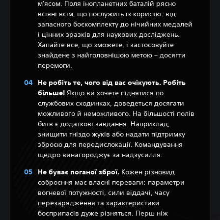
м'ясом. Поля інопланетних баталій рясно
всіяні всім, що послужить із користю: від
запасного боєкомплекту до нічийних медалей
і цінних зразків для наукових досліджень.
Хапайте все, що зможете, і застосовуйте
знайдене з найголовнішою метою – досягти
перемоги.
Не робіть те, чого від вас очікують. Робіть
більше!
Якщо ви хочете піднятися по
службових сходинках, доведеться досягати
можливого й неможливого. На більшості полів
битв є додаткові завдання. Наприклад,
знищити гніздо жуків або надати підтримку
зброєю для передислокації. Командування
щедро винагороджує за надзусилля.
Не буває поганої зброї.
Кожен різновид
озброєння має власні переваги: параметри
вогневої потужності, сили віддачі, часу
перезарядження та характеристики
боєприпасів дуже різняться. Перш ніж