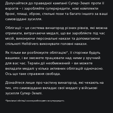
Долучайтеся до праведної кампанії Супер-Землі проти її
ворогів – і заробляйте суперкредити, нові комплекти
броні, плащі, зброю, стильні пози та багато іншого за ваші
самовіддані зусилля.
Облігації – це система винагород різних рівнів, які можна
отримати, витрачаючи медалі, що ви заробляєте під час
місій, виконуючи персональні накази та допомагаючи
спільноті Helldivers виконувати головні накази.
Як тільки ви розблокуєте облігацію*, її сторінки будуть
вашими, і ви зможете працювати над ними у зручний
для вас час. Термін дії необмежений – ви можете
вкладати медалі у кілька активних облігацій одночасно.
Ось що таке справжня свобода.
Дізнайтеся лише про частину винагород, які чекають на
тих, хто самовіддано вкладає свої медалі у військові
зусилля Супер-Землі.
*Преміальні облігації можна розблокувати за суперкредити.