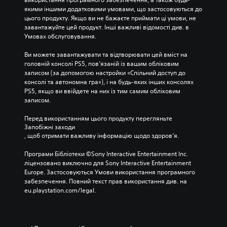
якими іншими додатковими умовами, що застосовуються до 
цього продукту. Якщо ви не бажаєте приймати ці умови, не 
завантажуйте цей продукт. Інші важливі відомості див. в 
Умовах обслуговування.
Ви можете завантажувати та відтворювати цей вміст на 
головній консолі PS5, пов’язаній із вашим обліковим 
записом (за допомогою настройки «Спільний доступ до 
консолі та автономна гра»), і на будь-яких інших консолях 
PS5, якщо ви ввійдете на них із тим самим обліковим 
записом.
Перед використанням цього продукту перегляньте 
Запобіжні заходи
, щоб отримати важливу інформацію щодо здоров’я.
Програми Бібліотеки ©Sony Interactive Entertainment Inc. 
ліцензовано виключно для Sony Interactive Entertainment 
Europe. Застосовуються Умови використання програмного 
забезпечення. Повний текст прав використання див. на 
eu.playstation.com/legal.