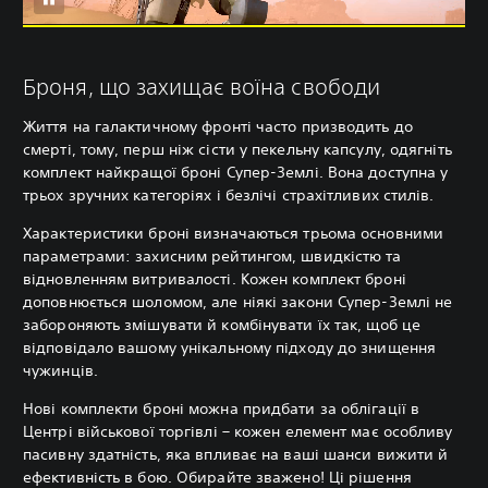
Броня, що захищає воїна свободи
Життя на галактичному фронті часто призводить до
смерті, тому, перш ніж сісти у пекельну капсулу, одягніть
комплект найкращої броні Супер-Землі. Вона доступна у
трьох зручних категоріях і безлічі страхітливих стилів.
Характеристики броні визначаються трьома основними
параметрами: захисним рейтингом, швидкістю та
відновленням витривалості. Кожен комплект броні
доповнюється шоломом, але ніякі закони Супер-Землі не
забороняють змішувати й комбінувати їх так, щоб це
відповідало вашому унікальному підходу до знищення
чужинців.
Нові комплекти броні можна придбати за облігації в
Центрі військової торгівлі – кожен елемент має особливу
пасивну здатність, яка впливає на ваші шанси вижити й
ефективність в бою. Обирайте зважено! Ці рішення