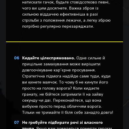
натискати гачок, будьте стовідсотково певні,
чого ви цим досягнете. Важка зброя із
сильною віддачею ефективніша в разі
стрільби з положення лежачи, а легку зброю
потрібно регулярно перезаряджати.
Кидайте цілеспрямовано.
Одне сильне й
прицільне замахування може вирішити
довгоочікуване кар’єрне просування.
Стратегічна підмога надійде саме туди, куди
ви кинете маячок. То чому б не кинути його
просто на голову ворога? Коли кидаєте
гранату, не бійтеся затримати її на зайву
секунду чи дві. Переконайтеся, що вона
вибухне просто перед обличчям ворога.
Тільки не тримайте її біля себе занадто довго!
Не гребуйте підбирати речі зі власного
трупа.
Якщо вам доведеться померти героєм,