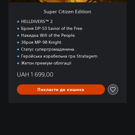
n
E
Super Citizen Edition
d
i
HELLDIVERS™ 2
t
Броня DP-53 Savior of the Free.
i
Накидка Will of the People.
o
n
Зброя MP-98 Knight.
Статус супергромадянина.
Геройська корабельна гра Stratagem.
Жетон преміум-облігації
UAH 1 699,00
Покласти до кошика