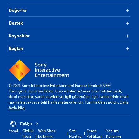
Değerler
Destek
Kaynaklar
Bağlan
© 2026 Sony Interactive Entertainment Europe Limited (SIEE)
Tüm içerik, oyun başlıkları, ticari isimler ve/veya ticari takdim şekli,
ticari markalar, sanat eserleri ve ilgili görüntüler, ilgili sahiplerinin ticari
markaları ve/veya telif hakkı materyalleridir. Tüm hakları saklıdır.
Daha
fazla bilgi
Türkiye
Yasal
Gizlilik
Web Sitesi
Site
Çerez
Yazılım
ilkesi
kullanım
Haritası
Politikası
Kullanım