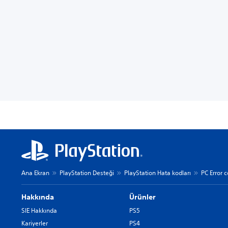
Ana Ekran
PlayStation Desteği
PlayStation Hata kodları
PC Error 
Hakkında
Ürünler
SIE Hakkında
PS5
Kariyerler
PS4