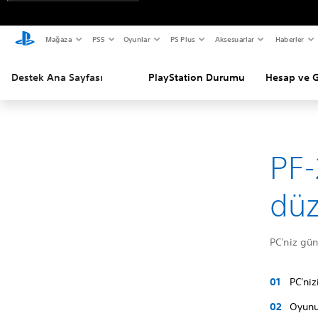
Mağaza
PS5
Oyunlar
PS Plus
Aksesuarlar
Haberler
Destek Ana Sayfası
PlayStation Durumu
Hesap ve 
PF-
dü
PC'niz gü
PC'ni
Oyunu 