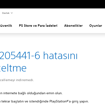
Destek
Güvenlik
PS Store ve Para İadeleri
Abonelikler
Oyunlar
205441-6 hatasını
zeltme
ncellemeyi indiremedi.
zin internete bağlı olduğundan emin olun.
tekrar başlatın ve istendiğinde PlayStation®'a giriş yapın.