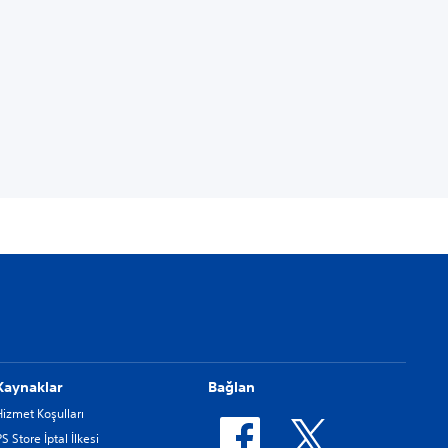
Kaynaklar
Bağlan
Hizmet Koşulları
PS Store İptal İlkesi