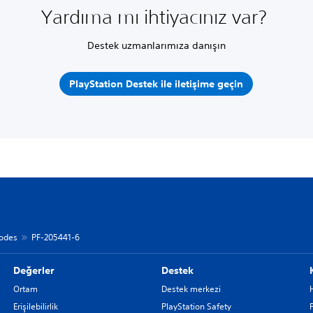
Yardıma mı ihtiyacınız var?
Destek uzmanlarımıza danışın
PlayStation Destek ile iletişime geçin
codes
PF-205441-6
Değerler
Destek
Ortam
Destek merkezi
Erişilebilirlik
PlayStation Safety