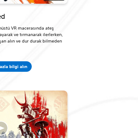
ed
nüstü VR macerasında ateş
ayarak ve tırmanarak ilerlerken,
şan alın ve dur durak bilmeden
azla bilgi alın