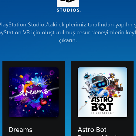
PlayStation Studios'taki ekiplerimiz tarafından yapılmış
ayStation VR için oluşturulmuş cesur deneyimlerin keyf
çıkarın.
Dreams
Astro Bot