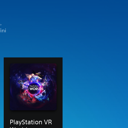
,
ini
PlayStation VR