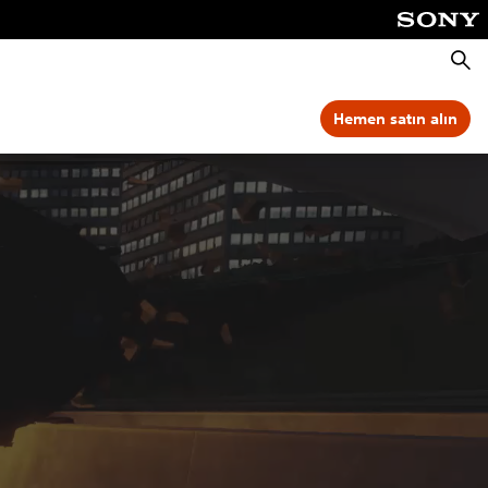
Aram
Hemen satın alın