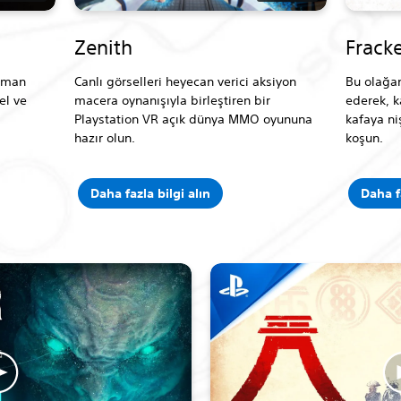
Zenith
Frack
zaman
Canlı görselleri heyecan verici aksiyon
Bu olağa
el ve
macera oynanışıyla birleştiren bir
ederek, k
Playstation VR açık dünya MMO oyununa
kafaya ni
hazır olun.
koşun.
Daha fazla bilgi alın
Daha f