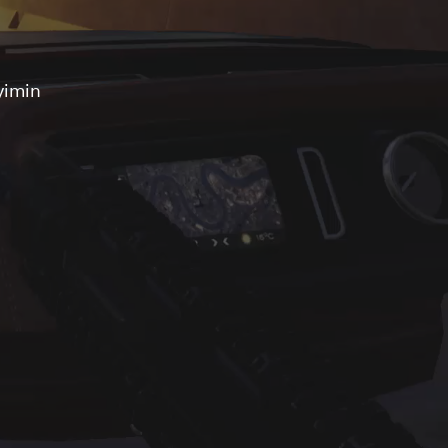
ı
yimin