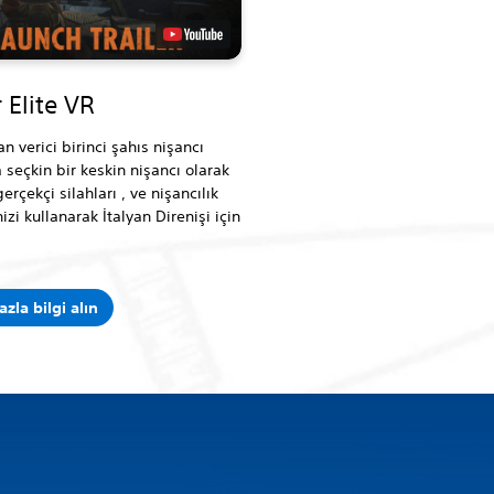
 Elite VR
n verici birinci şahıs nişancı
seçkin bir keskin nişancı olarak
 gerçekçi silahları , ve nişancılık
zi kullanarak İtalyan Direnişi için
azla bilgi alın