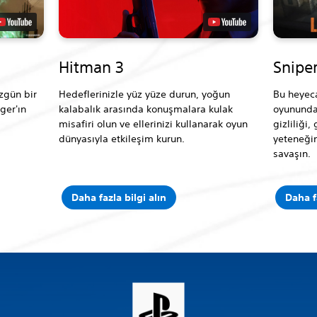
Hitman 3
Sniper
zgün bir
Hedeflerinizle yüz yüze durun, yoğun
Bu heyeca
ger'ın
kalabalık arasında konuşmalara kulak
oyununda 
misafiri olun ve ellerinizi kullanarak oyun
gizliliği,
dünyasıyla etkileşim kurun.
yeteneğini
savaşın.
Daha fazla bilgi alın
Daha f