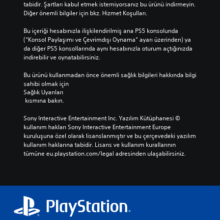
tabidir. Şartları kabul etmek istemiyorsanız bu ürünü indirmeyin. 
Diğer önemli bilgiler için bkz. Hizmet Koşulları.
Bu içeriği hesabınızla ilişkilendirilmiş ana PS5 konsolunda 
(“Konsol Paylaşımı ve Çevrimdışı Oynama” ayarı üzerinden) ya 
da diğer PS5 konsollarında aynı hesabınızla oturum açtığınızda 
indirebilir ve oynatabilirsiniz.
Bu ürünü kullanmadan önce önemli sağlık bilgileri hakkında bilgi 
sahibi olmak için 
Sağlık Uyarıları
 kısmına bakın.
Sony Interactive Entertainment Inc. Yazılım Kütüphanesi © 
kullanım hakları Sony Interactive Entertainment Europe 
kuruluşuna özel olarak lisanslanmıştır ve bu çerçevedeki yazılım 
kullanım haklarına tabidir. Lisans ve kullanım kurallarının 
tümüne eu.playstation.com/legal adresinden ulaşabilirsiniz.