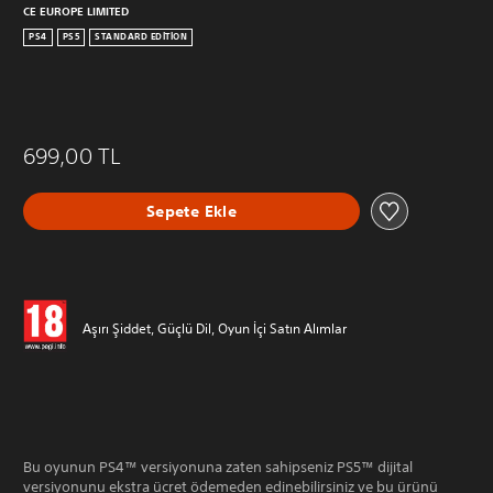
CE EUROPE LIMITED
PS4
PS5
STANDARD EDITION
699,00 TL
Sepete Ekle
Aşırı Şiddet, Güçlü Dil, Oyun İçi Satın Alımlar
Bu oyunun PS4™ versiyonuna zaten sahipseniz PS5™ dijital
versiyonunu ekstra ücret ödemeden edinebilirsiniz ve bu ürünü