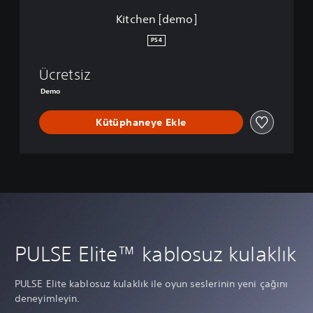
]
Kitchen [demo]
PS4
Ücretsiz
Demo
Kütüphaneye Ekle
PULSE Elite™ kablosuz kulaklık
PULSE Elite kablosuz kulaklık ile oyun seslerinin yeni çağını
deneyimleyin.