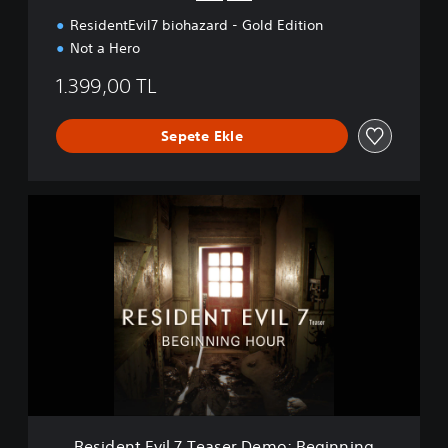
ResidentEvil7 biohazard - Gold Edition
Not a Hero
1.399,00 TL
Sepete Ekle
R
e
s
i
d
e
n
t
E
v
i
l
7
Resident Evil 7 Teaser Demo: Beginning