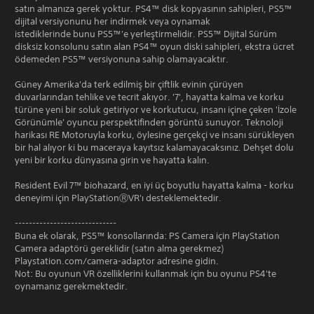
satın almanıza gerek yoktur. PS4™ disk kopyasının sahipleri, PS5™
dijital versiyonunu her indirmek veya oynamak
istediklerinde bunu PS5™'e yerleştirmelidir. PS5™ Dijital Sürüm
disksiz konsolunu satın alan PS4™ oyun diski sahipleri, ekstra ücret
ödemeden PS5™ versiyonuna sahip olamayacaktır.
Güney Amerika'da terk edilmiş bir çiftlik evinin çürüyen
duvarlarından tehlike ve tecrit akıyor. '7', hayatta kalma ve korku
türüne yeni bir soluk getiriyor ve korkutucu, insanı içine çeken 'İzole
Görünümle' oyuncu perspektifinden görüntü sunuyor. Teknoloji
harikası RE Motoruyla korku, öylesine gerçekçi ve insanı sürükleyen
bir hal alıyor ki bu maceraya kayıtsız kalamayacaksınız. Dehşet dolu
yeni bir korku dünyasına girin ve hayatta kalın.
Resident Evil 7™ biohazard, en iyi üç boyutlu hayatta kalma - korku
deneyimi için PlayStationⓇVR'ı desteklemektedir.
-----------------------------
Buna ek olarak, PS5™ konsollarında: PS Camera için PlayStation
Camera adaptörü gereklidir (satın alma gerekmez)
Playstation.com/camera-adaptor adresine gidin.
Not: Bu oyunun VR özelliklerini kullanmak için bu oyunu PS4'te
oynamanız gerekmektedir.