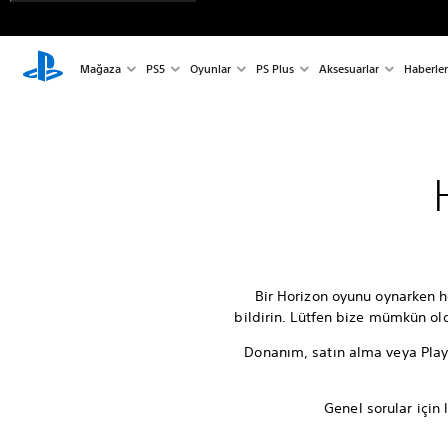
Mağaza
PS5
Oyunlar
PS Plus
Aksesuarlar
Haberler
Bir Horizon oyunu oynarken he
bildirin. Lütfen bize mümkün o
Donanım, satın alma veya PlaySt
Genel sorular için 