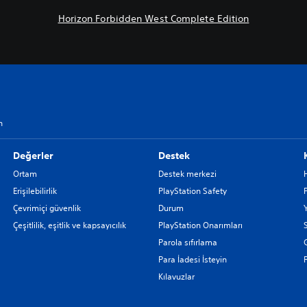
Horizon Forbidden West Complete Edition
n
Değerler
Destek
Ortam
Destek merkezi
Erişilebilirlik
PlayStation Safety
Çevrimiçi güvenlik
Durum
Çeşitlilik, eşitlik ve kapsayıcılık
PlayStation Onarımları
Parola sıfırlama
G
Para İadesi İsteyin
Kılavuzlar