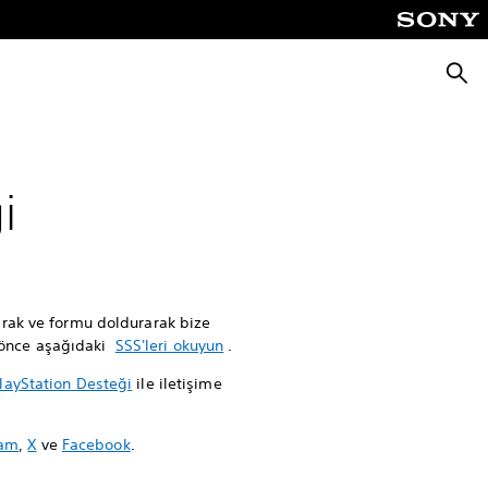
Aram
i
yarak ve formu doldurarak bize
n önce aşağıdaki
SSS'leri okuyun
.
layStation Desteği
ile iletişime
ram
,
X
ve
Facebook
.