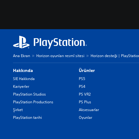
Ana Ekran
Horizon oyunları resmî sitesi
Horizon desteği | PlayStatio
Hakkında
Ürünler
SIE Hakkında
PS5
Kariyerler
PS4
PlayStation Studios
PS VR2
PlayStation Productions
PS Plus
Şirket
Aksesuarlar
PlayStation tarihi
Oyunlar