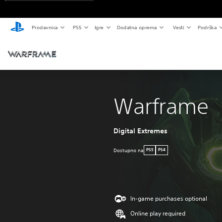
Prodavnica
PS5
Igre
Dodatna oprema
Vesti
Podrška
Warframe
Digital Extremes
Dostupno na
PS5
PS4
In-game purchases optional
Online play required