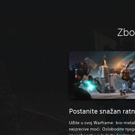
Zbo
Postanite snažan ratn
Uđite u svoj Warframe: bio-meta
neizrecive moći. Oslobodite njeg