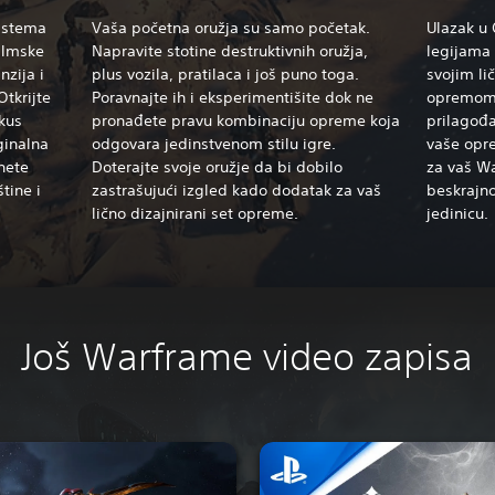
sistema
Vaša početna oružja su samo početak.
Ulazak u 
ilmske
Napravite stotine destruktivnih oružja,
legijama 
nzija i
plus vozila, pratilaca i još puno toga.
svojim l
tkrijte
Poravnajte ih i eksperimentišite dok ne
opremom.
ukus
pronađete pravu kombinaciju opreme koja
prilagođa
ginalna
odgovara jedinstvenom stilu igre.
vaše opre
nete
Doterajte svoje oružje da bi dobilo
za vaš W
tine i
zastrašujući izgled kado dodatak za vaš
beskrajno
.
lično dizajnirani set opreme.
jedinicu.
Još Warframe video zapisa