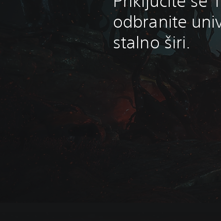
Priključite se 
odbranite uni
stalno širi.