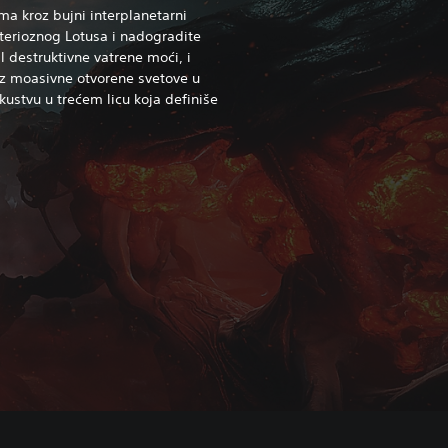
ma kroz bujni interplanetarni
terioznog Lotusa i nadogradite
 destruktivne vatrene moći, i
roz moasivne otvorene svetove u
stvu u trećem licu koja definiše