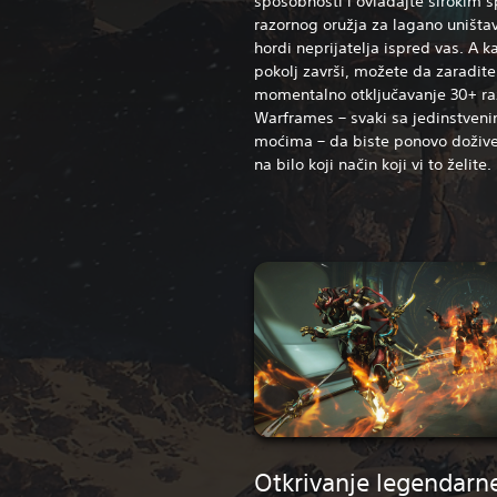
sposobnosti i ovladajte širokim 
razornog oružja za lagano uništa
hordi neprijatelja ispred vas. A k
pokolj završi, možete da zaradite
momentalno otključavanje 30+ raz
Warframes – svaki sa jedinstven
moćima – da biste ponovo dožive
na bilo koji način koji vi to želite.
Otkrivanje legendarne