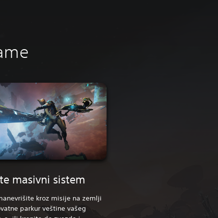
rame
ite masivni sistem
anevrišite kroz misije na zemlji
vatne parkur veštine vašeg