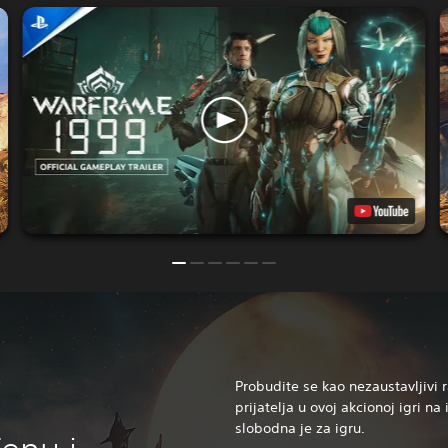
Probudite se kao nezaustavljivi r
prijatelja u ovoj akcionoj igri na
slobodna je za igru.