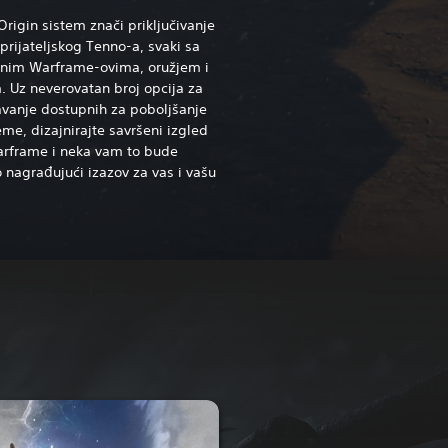
Origin sistem znači priključivanje
prijateljskog Tenno-a, svaki sa
ičnim Warframe-ovima, oružjem i
 Uz neverovatan broj opcija za
vanje dostupnih za poboljšanje
me, dizajnirajte savršeni izgled
arframe i neka vam to bude
 nagrađujući izazov za vas i vašu