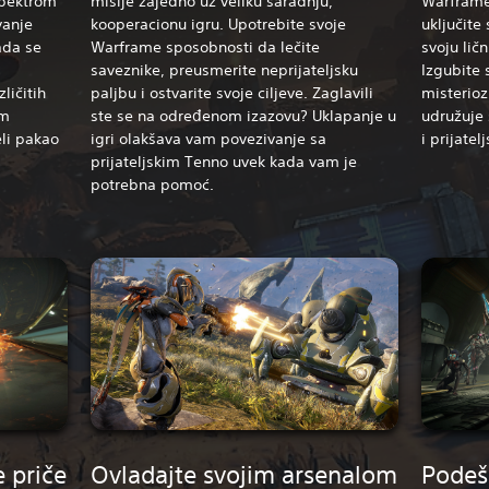
spektrom
misije zajedno uz veliku saradnju,
Warframe-
vanje
kooperacionu igru. Upotrebite svoje
uključite
ada se
Warframe sposobnosti da lečite
svoju ličn
saveznike, preusmerite neprijateljsku
Izgubite 
ličitih
paljbu i ostvarite svoje ciljeve. Zaglavili
misterioz
im
ste se na određenom izazovu? Uklapanje u
udružuje 
li pakao
igri olakšava vam povezivanje sa
i prijatel
prijateljskim Tenno uvek kada vam je
potrebna pomoć.
 priče
Ovladajte svojim arsenalom
Podeš