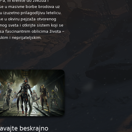
a, ili krenite do zvezda i
 se u masivne borbe brodova uz
u izuzetno prilagodljivu letelicu.
se u okviru pejzaža otvorenog
nog sveta i otkrijte sistem koji se
sa fascinantnim oblicima života –
jskim i neprijateljskim.
avajte beskrajno