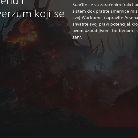
Tenu i
Suočite se sa zaraćenim frakcija
verzum koji se
sistem dok pratite smernice mis
svoj Warframe, napravite Arsenal
shvatite svoj pravi potencijal k
ovom uzbudljivom, borbenom isku
žanr.