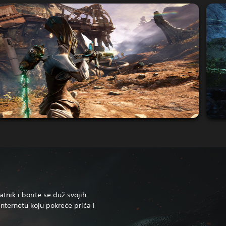
atnik i borite se duž svojih
 internetu koju pokreće priča i