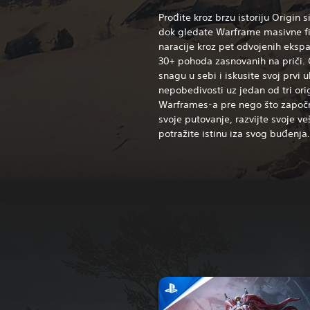
Prođite kroz brzu istoriju Origin 
dok gledate Warframe masivne f
naracije kroz pet odvojenih ekspa
30+ pohoda zasnovanih na priči. O
snagu u sebi i iskusite svoj prvi 
nepobedivosti uz jedan od tri ori
Warframes-a pre nego što započ
svoje putovanje, razvijte svoje veš
potražite istinu iza svog buđenja