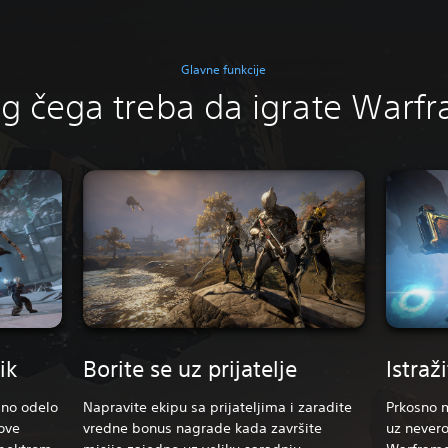
Glavne funkcije
g čega treba da igrate Warf
ik
Borite se uz prijatelje
Istraž
lno odelo
Napravite ekipu sa prijateljima i zaradite
Prkosno m
ove
vredne bonus nagrade kada završite
uz nevero