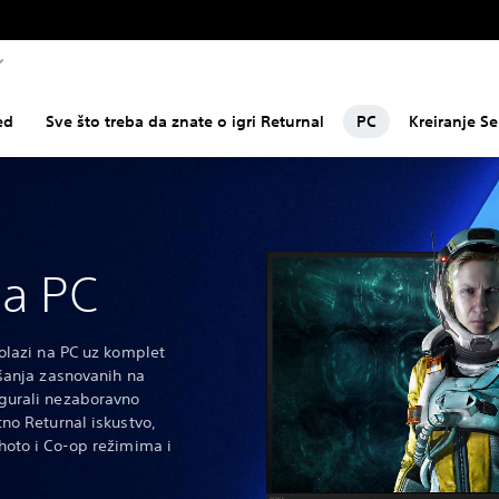
ed
Sve što treba da znate o igri Returnal
PC
Kreiranje S
za PC
olazi na PC uz komplet
jšanja zasnovanih na
gurali nezaboravno
no Returnal iskustvo,
hoto i Co-op režimima i