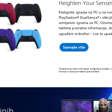
Heighten Your Sens
Podignite igranje na PC-u na nov
PlayStation® DualSense® i otkrijt
omiljenim igrama za PC. Oživite
taktilne povratne informacije, d
ugrađeni mikrofon – sve to upak
Saznajte više
1
Za taktilne povratne informacije, prilagodljive okidače
funkcije su dostupne kada to igra podržava.
ajnih