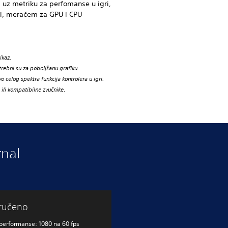
 uz metriku za perfomanse u igri,
i, meračem za GPU i CPU
ikaz.
trebni su za poboljšanu grafiku.
 celog spektra funkcija kontrolera u igri.
 ili kompatibilne zvučnike.
rnal
ručeno
 performanse: 1080 na 60 fps