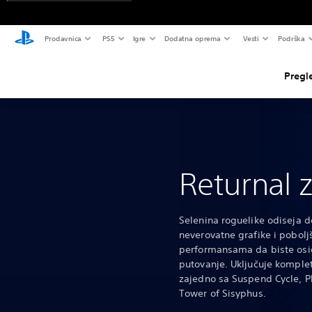
Prodavnica
PS5
Igre
Dodatna oprema
Vesti
Podrška
Pregl
Returnal 
Selenina roguelike odiseja d
neverovatne grafike i pobol
performansama da biste osi
putovanje. Uključuje komplet
zajedno sa Suspend Cycle, P
Tower of Sisyphus.