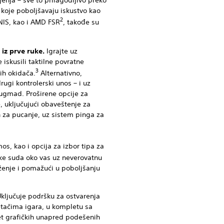
jenja – sve to prilagodljivo preko
e koje poboljšavaju iskustvo kao
2
NIS, kao i AMD FSR
, takođe su
 iz prve ruke.
Igrajte uz
 iskusili taktilne povratne
3
ih okidača.
Alternativno,
drugi kontrolerski unos – i uz
ugmad. Proširene opcije za
 uključujući obaveštenje za
n za pucanje, uz sistem pinga za
s, kao i opcija za izbor tipa za
ke suda oko vas uz neverovatnu
uženje i pomažući u poboljšanju
ključuje podršku za ostvarenja
tačima igara, u kompletu sa
et grafičkih unapred podešenih