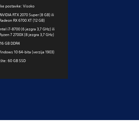
ćke postavke: Visoko
NVIDIA RTX 2070 Super (8 GB) ili
adeon RX 6700 XT (12 GB)
ntel i7-8700 (6 jezgra 3,7 GHz) ili
yzen 7 2700X (8 jezgra 3,7 GHz)
16 GB DDR4
indows 10 64-bita (verzija 1903)
ište: 60 GB SSD