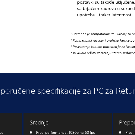
postavki su takođe uključene,
sa brjačem kadrova u sekund
upotrebu i traker latentnosti.
Potreban je kompatibilni PC i uređaj za pr
1
Kompatibilni računar i grafička kartica po
2
Povezivanje kablom potrebno je za iskustvo
3
3D Audio režimi zahtevaju stereo slušalice
4
poručene specifikacije za PC za Retu
Srednje
Prepo
ps
Pros. performanse: 1080p na 60 fps
Pros.