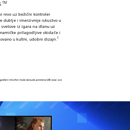
es™
i nivo uz bežični kontroler
e dublje i imerzivnije iskustvo u
 svetove iz igara na dlanu uz
inamičke prilagodljive okidače i
1
ovano u kultni, udobni dizajn.
 i ugrađeni mikrofon može da bude potrebna USB veza i ove