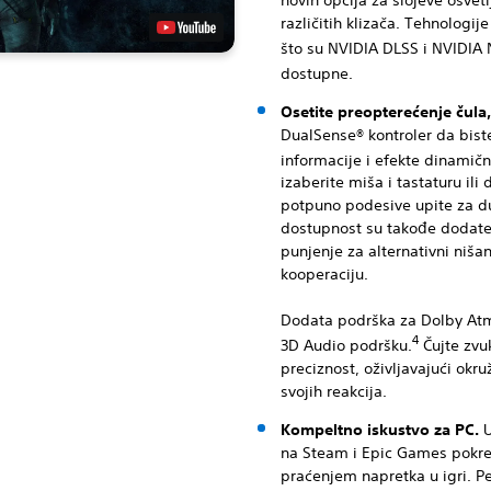
novih opcija za slojeve osvetl
različitih klizača. Tehnologij
što su NVIDIA DLSS i NVIDIA 
dostupne.
Osetite preopterećenje čula,
DualSense® kontroler da biste
informacije i efekte dinamičn
izaberite miša i tastaturu ili 
potpuno podesive upite za d
dostupnost su takođe dodate,
punjenje za alternativni niša
kooperaciju.
Dodata podrška za Dolby Atmo
4
3D Audio podršku.
Čujte zvu
preciznost, oživljavajući okr
svojih reakcija.
Kompeltno iskustvo za PC.
U
na Steam i Epic Games pokre
praćenjem napretka u igri. P