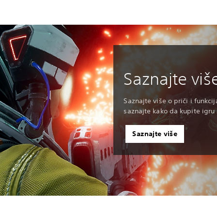
Saznajte viš
Saznajte više o priči i funkci
saznajte kako da kupite igru
Saznajte više