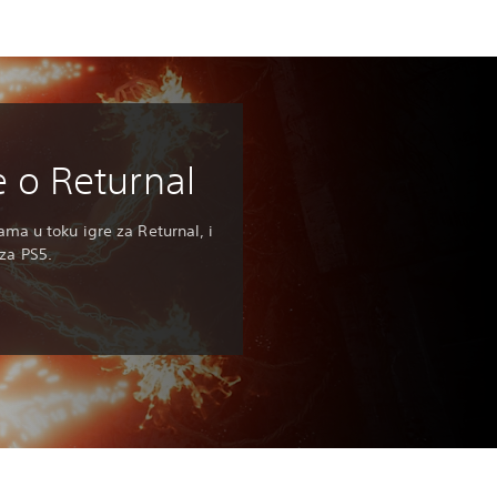
e o Returnal
jama u toku igre za Returnal, i
 za PS5.