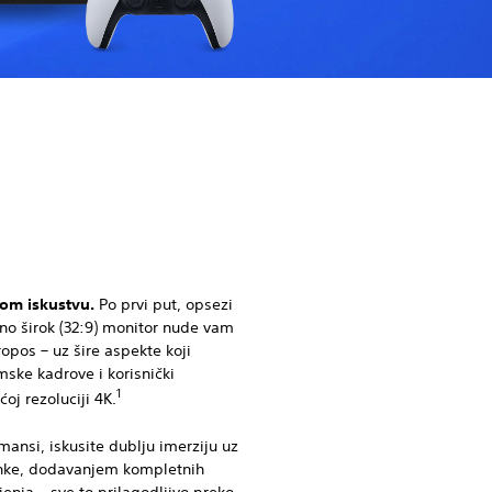
nom iskustvu.
Po prvi put, opsezi
etno širok (32:9) monitor nude vam
ropos – uz šire aspekte koji
ske kadrove i korisnički
1
oj rezoluciji 4K.
ansi, iskusite dublju imerziju uz
senke, dodavanjem kompletnih