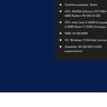
Grafičke postavke: Niske
GPU: NVIDIA GeForce GTX 1060 (6
AMD Radeon RX 580 (8 GB)
CPU: Intel Core i5-6400 (4 jezgr
ili AMD Ryzen 5 1500X (4 jezgra
RAM: 16 GB DDR4
OS: Windows 10 64-bita (verzija
Skladište: 60 GB HDD (SSDD
preporučeno)