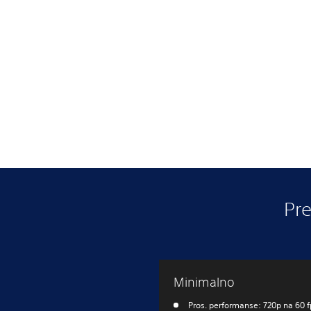
Pre
Minimalno
Pros. performanse: 720p na 60 f