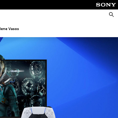
Pretr
elene Vasos