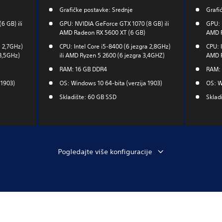
Grafičke postavke: Srednje
Grafi
 GB) ili
GPU: NVIDIA GeForce GTX 1070 (8 GB) ili
GPU: 
AMD Radeon RX 5600 XT (6 GB)
AMD R
a 2,7GHz)
CPU: Intel Core i5-8400 (6 jezgra 2,8GHz)
CPU: I
 3,5GHz)
ili AMD Ryzen 5 2600 (6 jezgra 3,4GHZ)
AMD R
RAM: 16 GB DDR4
RAM: 
 1903)
OS: Windows 10 64-bita (verzija 1903)
OS: W
Skladište: 60 GB SSD
Sklad
Pogledajte više konfiguracije