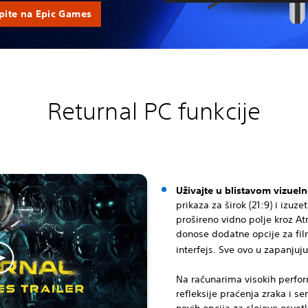
pite na Epic Games
Returnal PC funkcije
Uživajte u blistavom vizuel
prikaza za širok (21:9) i izuz
prošireno vidno polje kroz At
donose dodatne opcije za film
interfejs. Sve ovo u zapanjujuć
Na računarima visokih perform
refleksije praćenja zraka i 