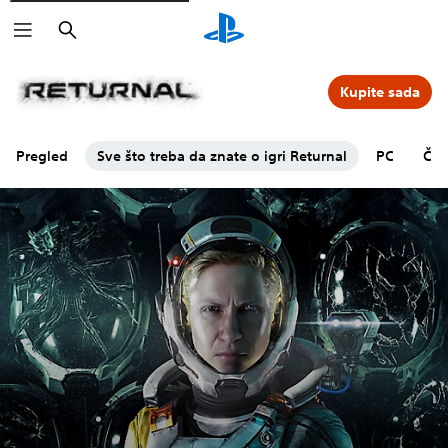
Pretraga
Kupite sada
Pregled
Sve što treba da znate o igri Returnal
PC
Čes