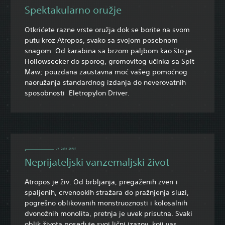
Spektakularno oružje
Otkrićete razne vrste oružja dok se borite na svom
putu kroz Atropos, svako sa svojom posebnom
snagom. Od karabina sa brzom paljbom kao što je
Hollowseeker do sporog, gromovitog učinka sa Spit
Maw; pouzdana zaustavna moć vašeg pomoćnog
naoružanja standardnog izdanja do neverovatnih
sposobnosti Eletropylon Driver.
Neprijateljski vanzemaljski život
Atropos je živ. Od brbljanja, pregaženih zveri i
spaljenih, crvenookih stražara do pražnjenja sluzi,
pogrešno oblikovanih monstruoznosti i kolosalnih
dvonožnih monolita, pretnja je uvek prisutna. Svaki
oblik života poseduje svoj lični izazov, koji vas