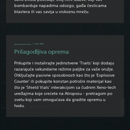
bombarduje napadima odozgo, gađa česticama
blastera ili vas savija u viskoznu mrežu.
Prilagodljiva oprema
Prikupite i instalirajte jedinstvene 'Traits' koji dodaju
razarajuće sekundarne režime paljbe za vaše oružje.
Otključajte pasivne sposobnosti kao što je 'Explosive
Counter' ili pokupite koristan potrošni materijal kao
što je 'Shield Vials' interakcijom sa čudnim Xeno-tech
uređajima koje srećete na Atroposu - pretragom po
svetu koji vam omogućava da gradite opremu u
hodu.