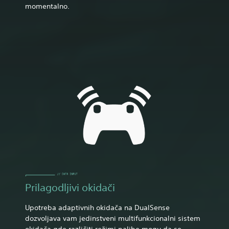
momentalno.
Prilagodljivi okidači
Upotreba adaptivnih okidača na DualSense
dozvoljava vam jedinstveni multifunkcionalni sistem
okidača gde različiti režimi paljbe mogu da se