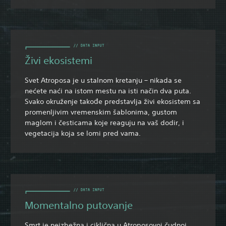
Živi ekosistemi
Svet Atroposa je u stalnom kretanju – nikada se
nećete naći na istom mestu na isti način dva puta.
Svako okruženje takođe predstavlja živi ekosistem sa
promenljivim vremenskim šablonima, gustom
maglom i česticama koje reaguju na vaš dodir, i
vegetacija koja se lomi pred vama.
Momentalno putovanje
Smrt je neizbežna i ciklična u Atroposovoj čudnoj