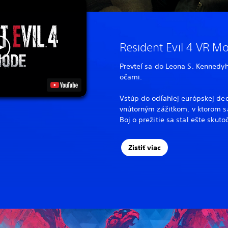
Resident Evil 4 VR M
Prevteľ sa do Leona S. Kennedy
očami.
Vstúp do odľahlej európskej ded
vnútorným zážitkom, v ktorom sa
Boj o prežitie sa stal ešte skuto
Zistiť viac