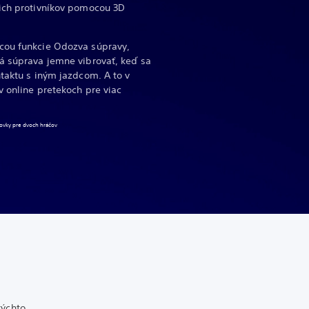
jich protivníkov pomocou 3D
cou funkcie Odozva súpravy,
á súprava jemne vibrovať, keď sa
ntaktu s iným jazdcom. A to v
v online pretekoch pre viac
zovky pre dvoch hráčov
týchto