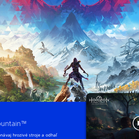
Mountain™
návaj hrozivé stroje a odhaľ