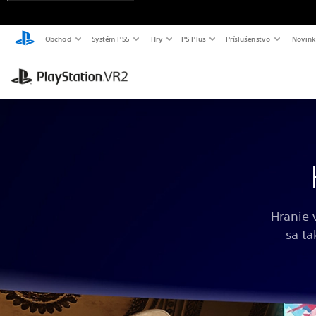
Obchod
Systém PS5
Hry
PS Plus
Príslušenstvo
Novink
Hranie 
sa t