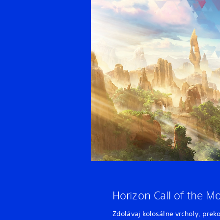
Horizon Call of the 
Zdolávaj kolosálne vrcholy, preko