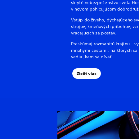
skryté nebezpečenstvo sveta Hor
v novom pohlcujúcom dobrodružs
Vstúp do živého, dýchajúceho s
strojov, kmeňových príbehov, vzr
vracajúcich sa postáv.
Preskúmaj rozmanitú krajinu – v
mnohými cestami, na ktorých sa t
vedia, kam sa dívať.
Zistiť viac