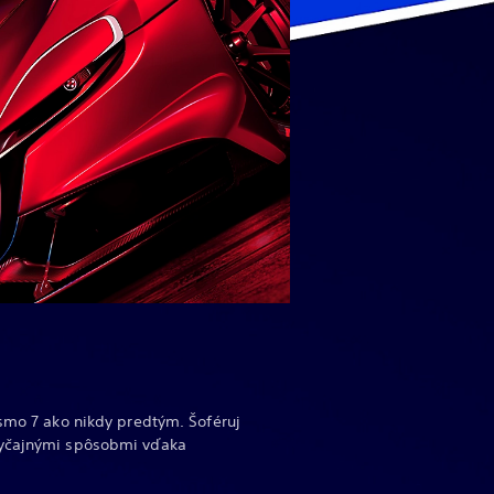
ismo 7 ako nikdy predtým. Šoféruj
byčajnými spôsobmi vďaka