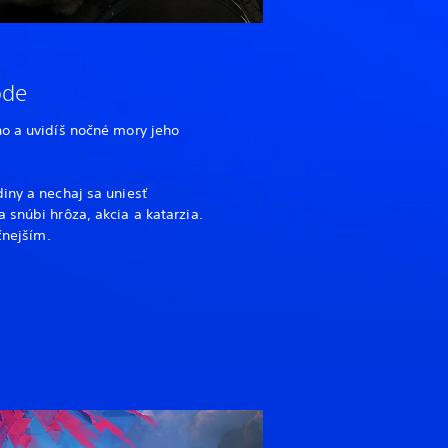
ode
ho a uvidíš nočné mory jeho
iny a nechaj sa uniesť
 snúbi hrôza, akcia a katarzia.
čnejším.