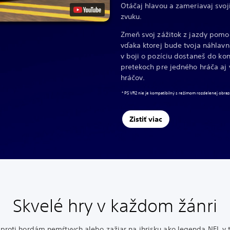
Otáčaj hlavou a zameriavaj svo
zvuku.
Zmeň svoj zážitok z jazdy pomo
vďaka ktorej bude tvoja náhlavn
v boji o pozíciu dostaneš do ko
pretekoch pre jedného hráča aj 
hráčov.
* PS VR2 nie je kompatibilný s režimom rozdelenej obra
Zistiť viac
Skvelé hry v každom žánri
 proti hordám nemŕtvych alebo zažiar na ihrisku ako legenda NFL v 