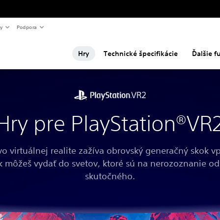
y
Podpora
Hry
Technické špecifikácie
Ďalšie f
Hry pre PlayStation®VR
vo virtuálnej realite zažíva obrovský generačný skok vp
ak môžeš vydať do svetov, ktoré sú na nerozoznanie od
skutočného.