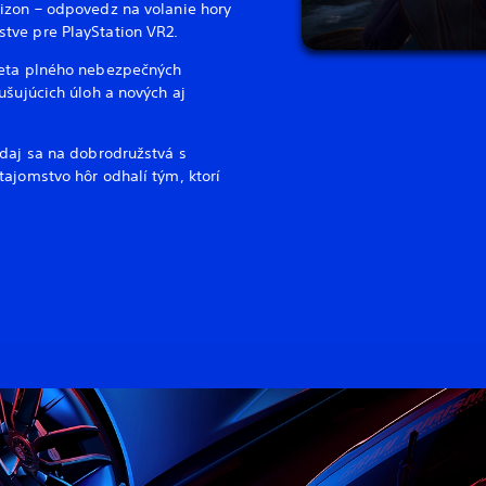
izon – odpovedz na volanie hory
tve pre PlayStation VR2.
veta plného nebezpečných
ušujúcich úloh a nových aj
ydaj sa na dobrodružstvá s
ajomstvo hôr odhalí tým, ktorí