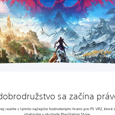
dobrodružstvo sa začína prá
lnej realite s týmito najlepšie hodnotenými hrami pre PS VR2, ktoré s
stiahnutie v obchode PlayStation Store.