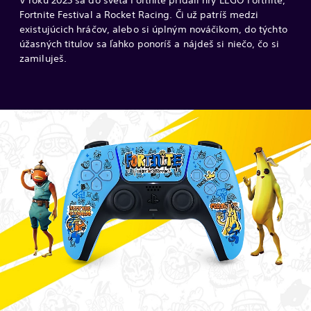
Fortnite Festival a Rocket Racing. Či už patríš medzi
existujúcich hráčov, alebo si úplným nováčikom, do týchto
úžasných titulov sa ľahko ponoríš a nájdeš si niečo, čo si
zamiluješ.