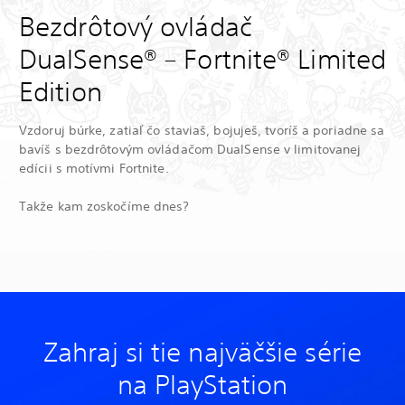
Bezdrôtový ovládač
DualSense® – Fortnite® Limited
Edition
Vzdoruj búrke, zatiaľ čo staviaš, bojuješ, tvoríš a poriadne sa
bavíš s bezdrôtovým ovládačom DualSense v limitovanej
edícii s motívmi Fortnite.
Takže kam zoskočíme dnes?
Zahraj si tie najväčšie série
na PlayStation