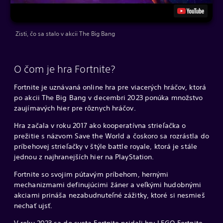
Zisti, čo sa stalo v akcii The Big Bang
O čom je hra Fortnite?
Fortnite je uznávaná online hra pre viacerých hráčov, ktorá
po akcii The Big Bang v decembri 2023 ponúka množstvo
zaujímavých hier pre rôznych hráčov.
Hra začala v roku 2017 ako kooperatívna strieľačka o
prežitie s názvom Save the World a čoskoro sa rozrástla do
príbehovej strieľačky v štýle battle royale, ktorá je stále
jednou z najhranejších hier na PlayStation.
Fortnite so svojim pútavým príbehom, hernými
mechanizmami definujúcimi žáner a veľkými hudobnými
akciami prináša nezabudnuteľné zážitky, ktoré si nesmieš
nechať ujsť.
V roku 2023 sa do sveta Fortnite pridali hry LEGO Fortnite,