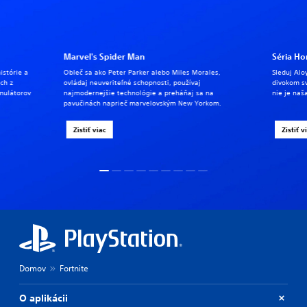
Marvel's Spider Man
Séria Ho
istórie a
Obleč sa ako Peter Parker alebo Miles Morales,
Sleduj Alo
ch z
ovládaj neuveriteľné schopnosti, používaj
divokom s
imulátorov
najmodernejšie technológie a preháňaj sa na
nie je naš
pavučinách naprieč marvelovským New Yorkom.
Zistiť viac
Zistiť v
Domov
Fortnite
O aplikácii