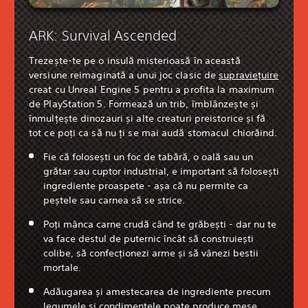
ARK: Survival Ascended
Trezește-te pe o insulă misterioasă în această
versiune reimaginată a unui joc clasic de
supraviețuire
creat cu Unreal Engine 5 pentru a profita la maximum
de PlayStation 5. Formează un trib, îmblânzește și
înmulțește dinozauri și alte creaturi preistorice și fă
tot ce poți ca să nu ți se mai audă stomacul chiorăind.
Fie că folosești un foc de tabără, o oală sau un
grătar sau cuptor industrial, e important să folosești
ingrediente proaspete - așa că nu permite ca
peștele sau carnea să se strice.
Poți mânca carne crudă când te grăbești - dar nu te
va face destul de puternic încât să construiești
colibe, să confecționezi arme și să vânezi bestii
mortale.
Adăugarea și amestecarea de ingrediente precum
legumele și condimentele poate produce mese