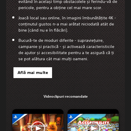
evitând în același timp obstacolele și ferindu-vă de
pericole, pentru a obține cel mai mare scor.
Joacă local sau online, în imagini îmbunătățite 4K -
conținutul gustos n-a mai arătat niciodată atât de
bine (când nu e în flăcări).
Bucură-te de moduri diferite - supraviețuire,
campanie și practică - și activează caracteristicile
de ajutor și accesibilitate pentru a te asigură că ți
se pot alătura cât mai mulți oameni.
Află mai multe
Videoclipuri recomandate