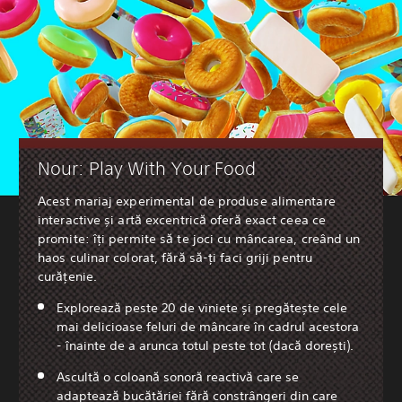
Nour: Play With Your Food
Acest mariaj experimental de produse alimentare
interactive și artă excentrică oferă exact ceea ce
promite: îți permite să te joci cu mâncarea, creând un
haos culinar colorat, fără să-ți faci griji pentru
curățenie.
Explorează peste 20 de viniete și pregătește cele
mai delicioase feluri de mâncare în cadrul acestora
- înainte de a arunca totul peste tot (dacă dorești).
Ascultă o coloană sonoră reactivă care se
adaptează bucătăriei fără constrângeri din care