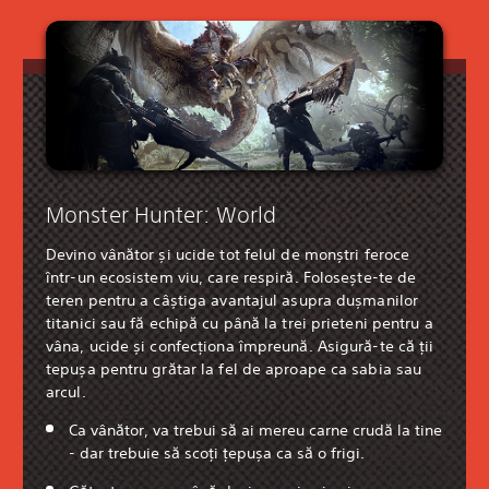
Monster Hunter: World
Devino vânător și ucide tot felul de monștri feroce
într-un ecosistem viu, care respiră. Folosește-te de
teren pentru a câștiga avantajul asupra dușmanilor
titanici sau fă echipă cu până la trei prieteni pentru a
vâna, ucide și confecționa împreună. Asigură-te că ții
tepușa pentru grătar la fel de aproape ca sabia sau
arcul.
Ca vânător, va trebui să ai mereu carne crudă la tine
- dar trebuie să scoți țepușa ca să o frigi.