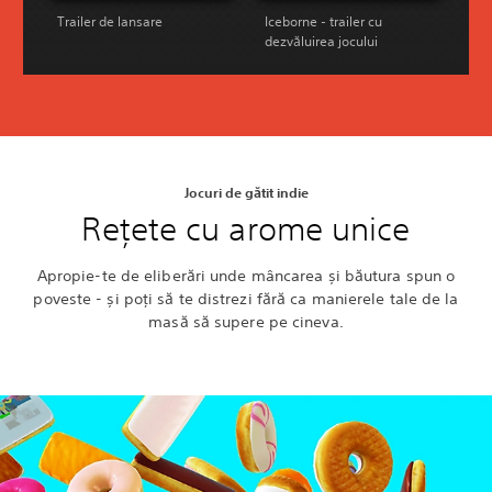
Trailer de lansare
Iceborne - trailer cu
dezvăluirea jocului
Jocuri de gătit indie
Rețete cu arome unice
Apropie-te de eliberări unde mâncarea și băutura spun o
poveste - și poți să te distrezi fără ca manierele tale de la
masă să supere pe cineva.