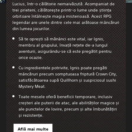
Lucius, într-o călătorie nemaivăzută. Acompaniat de
trei prieteni, călătorește printr-o lume unde știința
orbitoare întâlnește magia misterioasă. Acest RPG
legendar are unele dintre cele mai arătoase mâncăruri
din lumea jocurilor.
Să te oprești să mănânci este vital, iar Ignis,
membru al grupului, învață rețete de-a lungul
aventurii, asigurându-se că este pregătit pentru
orice ocazie.
Cu ingredientele potrivite, Ignis poate pregăti
mâncăruri precum somptuoasa friptură Crown City,
satisfăcătoarea supă Quillhorn și suspiciosul sushi
Mystery Meat.
Toate mesele oferă beneficii temporare, inclusiv
creșteri ale puterii de atac, ale abilităților magice și
ale punctelor de lovire, precum și alte îmbunătățiri
și rezistențe.
Află mai multe