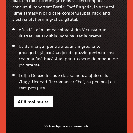
Joacă în rolul lui Mina și Thrash, concurenți în
concursul important Battle Chef Brigade, în această
lume fantasy hibrid care combină lupta hack-and-
slash și platforming-ul cu gătitul.
Afundă-te în lumea colorată din Victusia prin
ilustrații vii și dublaj nominalizat la premii.
Ucide monștri pentru a aduna ingrediente
proaspete și joacă un joc de puzzle pentru a crea
cea mai fină bucătărie, printr-o serie de moduri de
joc diferite.
Ediția Deluxe include de asemenea ajutorul lui
Ziggy, Undead Necromancer Chef, ca personaj cu
care poți juca.
Află mai multe
Videoclipuri recomandate