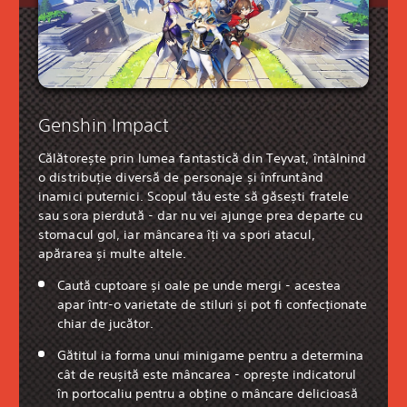
Genshin Impact
Călătorește prin lumea fantastică din Teyvat, întâlnind
o distribuție diversă de personaje și înfruntând
inamici puternici. Scopul tău este să găsești fratele
sau sora pierdută - dar nu vei ajunge prea departe cu
stomacul gol, iar mâncarea îți va spori atacul,
apărarea și multe altele.
Caută cuptoare și oale pe unde mergi - acestea
apar într-o varietate de stiluri și pot fi confecționate
chiar de jucător.
Gătitul ia forma unui minigame pentru a determina
cât de reușită este mâncarea - oprește indicatorul
în portocaliu pentru a obține o mâncare delicioasă