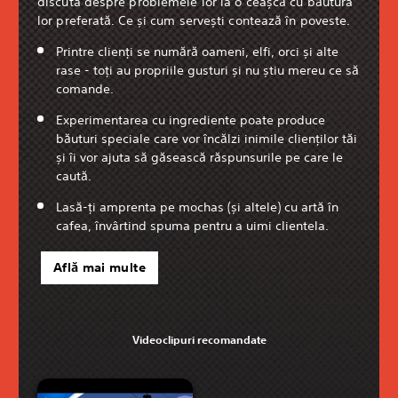
discuta despre problemele lor la o ceașcă cu băutura
lor preferată. Ce și cum servești contează în poveste.
Printre clienți se numără oameni, elfi, orci și alte
rase - toți au propriile gusturi și nu știu mereu ce să
comande.
Experimentarea cu ingrediente poate produce
băuturi speciale care vor încălzi inimile clienților tăi
și îi vor ajuta să găsească răspunsurile pe care le
caută.
Lasă-ți amprenta pe mochas (și altele) cu artă în
cafea, învârtind spuma pentru a uimi clientela.
Află mai multe
Videoclipuri recomandate