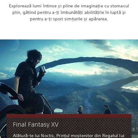
Explorează lumi întinse și pline de imaginație cu stomacul
plin, gătind pentru a-ți îmbunătăți abilitățile în luptă și
pentru a-ți spori simțurile și apărarea.
Final Fantasy XV
Alătură-te lui Noctis, Prințul moștenitor din Regatul lui