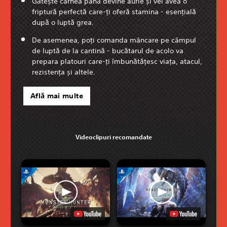
Gătește carnea până devine aurie și vei avea o
friptură perfectă care-ți oferă stamina - esențială
după o luptă grea.
De asemenea, poți comanda mâncare pe câmpul
de luptă de la cantină - bucătarul de acolo va
prepara platouri care-ți îmbunătățesc viața, atacul,
rezistența și altele.
Află mai multe
Videoclipuri recomandate