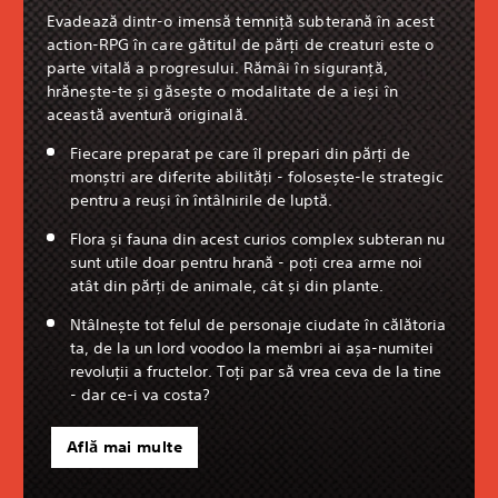
Evadează dintr-o imensă temniță subterană în acest
action-RPG în care gătitul de părți de creaturi este o
parte vitală a progresului. Rămâi în siguranță,
hrănește-te și găsește o modalitate de a ieși în
această aventură originală.
Fiecare preparat pe care îl prepari din părți de
monștri are diferite abilități - folosește-le strategic
pentru a reuși în întâlnirile de luptă.
Flora și fauna din acest curios complex subteran nu
sunt utile doar pentru hrană - poți crea arme noi
atât din părți de animale, cât și din plante.
Ntâlnește tot felul de personaje ciudate în călătoria
ta, de la un lord voodoo la membri ai așa-numitei
revoluții a fructelor. Toți par să vrea ceva de la tine
- dar ce-i va costa?
Află mai multe