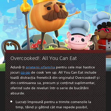
Overcooked!: All You Can Eat
Adună-ți
prietenii și
familia
pentru cele mai haotice
jocuri
co-op
de cook ‘em up. All You Can Eat include
toată distracția frenetică din originalul Overcooked! și
din continuarea sa, precum și conținut suplimentar,
oferind sute de niveluri într-o serie de bucătării
absurde.
Lucrați împreună pentru a trimite comenzile la
timp, tăind și gătind cât mai repede posibil,