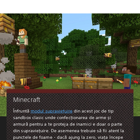
Minecraft
Înfruntă
modul supraviețuire
din acest joc de tip
sandbox clasic unde confecționarea de arme și
armură pentru a te proteja de inamici e doar o parte
din supraviețuire. De asemenea trebuie să fii atent la
punctele de foame - dacă ajung la zero, viața începe