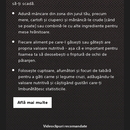
să-ți scadă.
Adună mâncare din zona din jurul tău, precum
mere, cartofi și ciuperci și mănâncă-le crude (când
se poate) sau combină-le cu alte ingrediente pentru
mese hrănitoare.
Fiecare aliment pe care-l găsești sau gătești are
propria valoare nutritivă - așa că e important pentru
foamea ta să deosebești o friptură de ochii de
păianjen.
Folosește cuptoare, afumători și focuri de tabără
pentru a găti carne și legume cruzi, adăugându-le
valoare nutritivă și câștigând gustări care-ți
îmbunătățesc statisticile.
Află mai multe
Videoclipuri recomandate