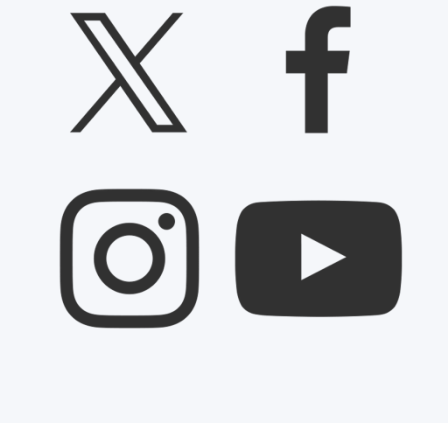
s
v
l
s
v
l
.
e
a
.
e
a
S
c
S
c
e
k
e
k
a
O
a
O
s
p
s
p
o
s
o
s
n
7
n
7
s
-
s
-
.
S
.
S
e
e
a
a
s
s
o
o
n
n
0
0
5
5
.
.