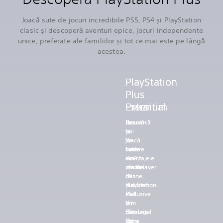
Joacă sute de jocuri incredibile PS5, PS4 și PlayStation
clasic și descoperă aventuri epice, jocuri independente
unice, preferate ale familiilor și tot ce mai este pe lângă
acestea.
PlayStation
PlayStation
PlayStation
PlayStation
PlayStation
PlayStation
Plus
Plus
Plus
Plus
Plus
Plus
Premium
Extra
Essential
Premium
Extra
Essential
Bucură-
Descarcă
Jocuri
Bucură-
Descarcă
Jocuri
te
și
noi
te
și
noi
de
joacă
în
de
joacă
în
toate
sute
fiecare
toate
sute
fiecare
avantajele
de
lună,
avantajele
de
lună,
oferite
jocuri
multiplayer
oferite
jocuri
multiplayer
de
PS5
online,
de
PS5
online,
PlayStation
și
reduceri
PlayStation
și
reduceri
Plus
PS4
exclusive
Plus
PS4
exclusive
prin
din
în
prin
din
în
planurile
Catalogul
PS
planurile
Catalogul
PS
Extra
de
Store
Extra
de
Store