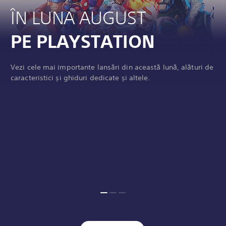
ÎN LUNA AUGUST
PE PLAYSTATION
Vezi cele mai importante lansări din această lună, alături de
caracteristici și ghiduri dedicate și altele.
L
J
C
L
J
C
a
o
e
a
o
e
n
c
l
n
c
l
V
D
F
V
D
F
s
u
e
s
u
e
e
e
i
e
e
i
ă
z
r
s
m
i
ă
z
r
s
m
i
i
c
l
i
c
l
r
i
a
r
i
a
c
o
a
c
o
a
i
i
i
i
i
i
e
p
c
e
p
c
n
n
n
n
n
n
l
e
u
l
e
u
o
d
o
o
d
o
e
r
r
e
r
r
i
m
i
ă
i
e
i
m
i
ă
i
e
a
c
n
a
c
n
e
a
e
a
i
â
t
i
â
t
p
c
p
c
m
t
c
m
t
c
e
t
e
t