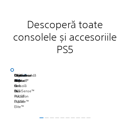
Descoperă toate
consolele și accesoriile
PS5
Consolă
PS5
Controler
Căști
Căști
DualSense
Controlerul
Capace
Telecomandă
Cameră
PS5
Pro
fără
fără
earbuds
Edge
Access™
de
media
HD
fir
fir
fără
consolă
DualSense™
cu
fir
PS5
microfon
PULSE
PULSE
Explore™
Elite™