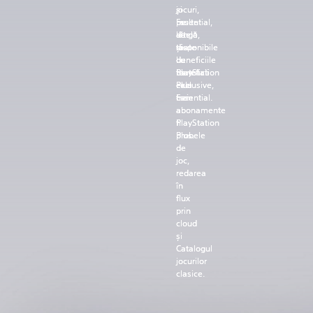
și
jocuri,
și
și
jocuri,
și
Essential,
pe
multe
Essential,
pe
multe
dar
lângă
altele,
dar
lângă
altele,
și
toate
disponibile
și
toate
disponibile
de
beneficiile
cu
de
beneficiile
cu
beneficii
PlayStation
toate
beneficii
PlayStation
toate
exclusive,
Plus
cele
exclusive,
Plus
cele
cum
Essential.
trei
cum
Essential.
trei
ar
abonamente
ar
abonamente
fi
PlayStation
fi
PlayStation
probele
Plus.
probele
Plus.
de
de
joc,
joc,
redarea
redarea
în
în
flux
flux
prin
prin
cloud
cloud
și
și
Catalogul
Catalogul
jocurilor
jocurilor
clasice.
clasice.