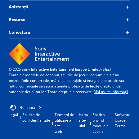
Asistență
Resurse
Conectare
© 2026 Sony Interactive Entertainment Europe Limited (SIEE)
Toate elementele de conținut, titlurile de jocuri, denumirile și/sau
prezentările comerciale, mărcile, ilustrațiile și imaginile asociate sunt
mărci comerciale și/sau materiale protejate de legile dreptului de
autor ale deținătorilor. Toate drepturile rezervate.
Mai multe informații
România
Legal
Politica de
Termeni de
Harta
Politica
Software
confidențialitate
utilizare a
site-
privind
Usage
site-ului
ului
modulele
Terms
web
cookie