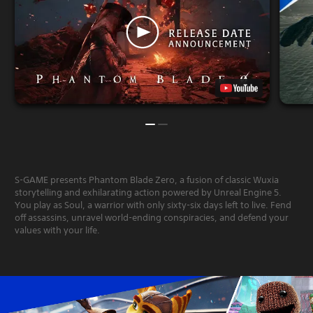
S-GAME presents Phantom Blade Zero, a fusion of classic Wuxia
storytelling and exhilarating action powered by Unreal Engine 5.
You play as Soul, a warrior with only sixty-six days left to live. Fend
off assassins, unravel world-ending conspiracies, and defend your
values with your life.