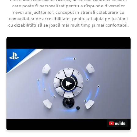
care poate fi personalizat pentru a răspunde diverselor
nevoi ale jucătorilor, conceput în strânsă colaborare cu
comunitatea de accesibilitate, pentru a-i ajuta pe jucătorii
cu dizabilități să se joacă mai mult timp și mai confortabil.