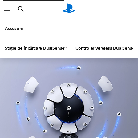
Căutare
Accesorii
Stație de încărcare DualSense®
Controler wireless DualSense 