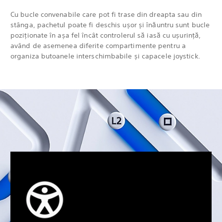
Cu bucle convenabile care pot fi trase din dreapta sau din
stânga, pachetul poate fi deschis ușor și înăuntru sunt bucle
poziționate în așa fel încât controlerul să iasă cu ușurință,
având de asemenea diferite compartimente pentru a
organiza butoanele interschimbabile și capacele joystick.