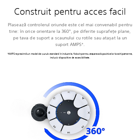
Construit pentru acces facil
Plasează controlerul oriunde este cel mai convenabil pentru
tine: în orice orientare la 360°, pe diferite suprafețe plane,
pe tava de suport a scaunului cu rotile sau atașat la un
suport AMPS*.
*AMPS reprezintă un model de șurub standard în industrie, folosit pentru atașarea dispozitivelor la echipamente,
inclusiv dispozitive de accesibilitate.