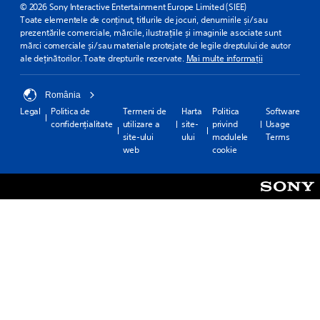
© 2026 Sony Interactive Entertainment Europe Limited (SIEE)
Toate elementele de conținut, titlurile de jocuri, denumirile și/sau
prezentările comerciale, mărcile, ilustrațiile și imaginile asociate sunt
mărci comerciale și/sau materiale protejate de legile dreptului de autor
ale deținătorilor. Toate drepturile rezervate.
Mai multe informații
România
Legal
Politica de
Termeni de
Harta
Politica
Software
confidențialitate
utilizare a
site-
privind
Usage
site-ului
ului
modulele
Terms
web
cookie