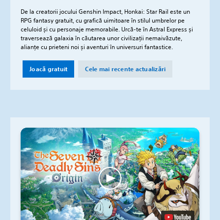
De la creatorii jocului Genshin Impact, Honkai: Star Rail este un
RPG fantasy gratuit, cu grafică uimitoare în stilul umbrelor pe
celuloid și cu personaje memorabile. Urcă-te în Astral Express și
traversează galaxia în căutarea unor civilizații nemaivăzute,
alianțe cu prieteni noi și aventuri în universuri fantastice.
Joacă gratuit
Cele mai recente actualizări