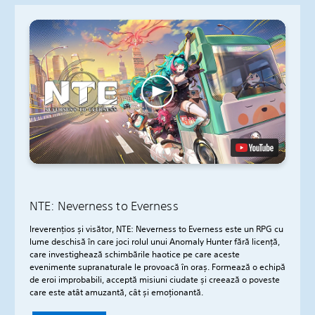
NTE: Neverness to Everness
Ireverențios și visător, NTE: Neverness to Everness este un RPG cu
lume deschisă în care joci rolul unui Anomaly Hunter fără licență,
care investighează schimbările haotice pe care aceste
evenimente supranaturale le provoacă în oraș. Formează o echipă
de eroi improbabili, acceptă misiuni ciudate și creează o poveste
care este atât amuzantă, cât și emoționantă.