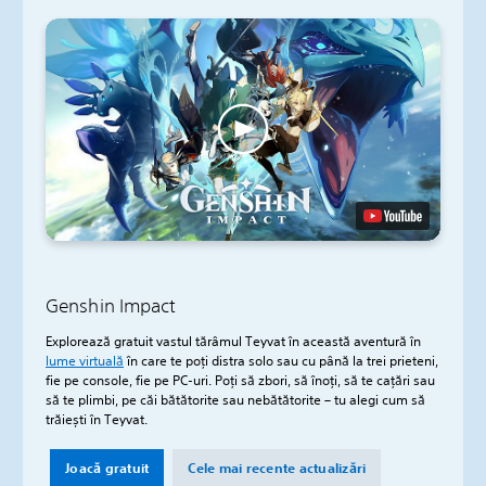
Genshin Impact
Explorează gratuit vastul tărâmul Teyvat în această aventură în
lume virtuală
în care te poți distra solo sau cu până la trei prieteni,
fie pe console, fie pe PC-uri. Poți să zbori, să înoți, să te cațări sau
să te plimbi, pe căi bătătorite sau nebătătorite – tu alegi cum să
trăiești în Teyvat.
Joacă gratuit
Cele mai recente actualizări