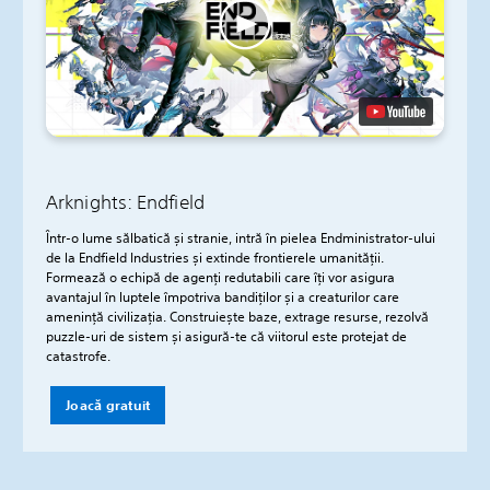
Arknights: Endfield
Într-o lume sălbatică și stranie, intră în pielea Endministrator-ului
de la Endfield Industries și extinde frontierele umanității.
Formează o echipă de agenți redutabili care îți vor asigura
avantajul în luptele împotriva bandiților și a creaturilor care
amenință civilizația. Construiește baze, extrage resurse, rezolvă
puzzle-uri de sistem și asigură-te că viitorul este protejat de
catastrofe.
Joacă gratuit