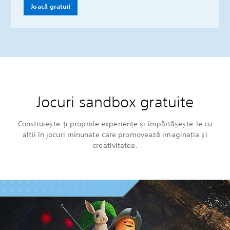
Joacă gratuit
Jocuri sandbox gratuite
Construiește-ți propriile experiențe și împărtășește-le cu
alții în jocuri minunate care promovează imaginația și
creativitatea.