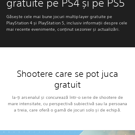
gratuite pe PS4 și pe PS5
Găsește cele mai bune jocuri multiplayer gratuite pe
PlayStation 4 și PlayStation 5, inclusiv informații despre cele
mai recente evenimente, conținut sezonier și actualizări.
Shootere care se pot juca
gratuit
Ia-ți arsenalul și concurează într-o serie de shootere de
mare intensitate, cu perspectivă subiectivă sau la persoana
a treia, care oferă o gamă de jocuri solo și de echipă.