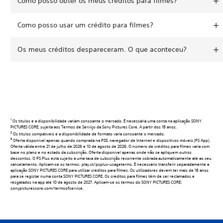
Como posso obter os meus créditos para filmes?
Como posso usar um crédito para filmes?
Os meus créditos despareceram. O que aconteceu?
1
Os títulos e a disponibilidade variam consoante o mercado. É necessária uma conta na aplicação SONY
PICTURES CORE, sujeita aos Termos de Serviço da Sony Pictures Core. A partir dos 18 anos.
2
Os títulos compatíveis e a disponibilidade de formato varia consoante o mercado.
3
Oferta disponível apenas quando comprada na PS5, navegador de Internet e dispositivos móveis (PS App).
Oferta válida entre 21 de julho de 2026 e 10 de agosto de 2026. O número de créditos para filmes varia com
base no plano e no estado da subscrição. Oferta disponível apenas onde não se apliquem outros
descontos. O PS Plus está sujeito a uma taxa de subscrição recorrente cobrada automaticamente até ao seu
cancelamento. Aplicam-se os termos: play.st/psplus-usageterms. É necessário transferir separadamente a
aplicação SONY PICTURES CORE para utilizar créditos para filmes. Os utilizadores devem ter mais de 18 anos
para se registar numa conta SONY PICTURES CORE. Os créditos para filmes têm de ser reclamados e
resgatados na app até 10 de agosto de 2027. Aplicam-se os termos do SONY PICTURES CORE:
sonypicturescore.com/termsofservice.