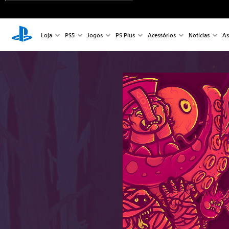
Loja
PS5
Jogos
PS Plus
Acessórios
Notícias
As