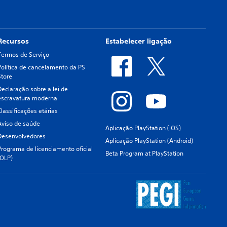
Recursos
Estabelecer ligação
Termos de Serviço
Política de cancelamento da PS
Store
Declaração sobre a lei de
escravatura moderna
Classificações etárias
Aviso de saúde
Aplicação PlayStation (iOS)
Desenvolvedores
Aplicação PlayStation (Android)
Programa de licenciamento oficial
Beta Program at PlayStation
(OLP)