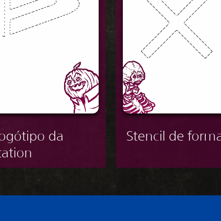
logótipo da
Stencil de form
tation