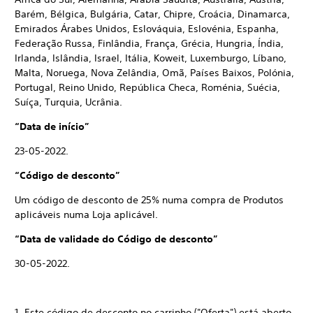
Barém, Bélgica, Bulgária, Catar, Chipre, Croácia, Dinamarca,
Emirados Árabes Unidos, Eslováquia, Eslovénia, Espanha,
Federação Russa, Finlândia, França, Grécia, Hungria, Índia,
Irlanda, Islândia, Israel, Itália, Koweit, Luxemburgo, Líbano,
Malta, Noruega, Nova Zelândia, Omã, Países Baixos, Polónia,
Portugal, Reino Unido, República Checa, Roménia, Suécia,
Suíça, Turquia, Ucrânia.
“Data de início”
23-05-2022.
“Código de desconto”
Um código de desconto de 25% numa compra de Produtos
aplicáveis numa Loja aplicável.
“Data de validade do Código de desconto”
30-05-2022.
1. Este código de desconto no carrinho ("Oferta") está aberto