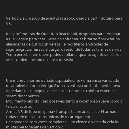
Vertigo 2 é um jogo de aventuras a solo, criado a partir do zero para
VR.
Nas profundezas do Quantum Reactor VII, despertas para terminar
a tua viagem para casa. Terás de enfrentar as bizarras flora e fauna
alienígenas de outros universos - e mortíferos androides de
segurança cuja missão é purgar o reator de todas as formas de vida.
Tenta perceber em quem podes confiar enquanto agentes sinistros
se escondem mesmo no limiar da visão.
Um mundo enorme e criado especialmente - uma vasta variedade
de ambientes torna Vertigo 2 uma aventura constantemente nova.
Variedade de inimigos - dezenas de criaturas e robôs à espera de
serem descobertos.
Movimento híbrido - são possíveis tanto a locomoção suave como o
teletransporte.
Armas VR de topo de gama - transporta um arsenal de 14 armas,
todas com mecanismos únicos de recarregamento.
Personagens com vozes completas - um elenco diverso dá vida às
muitas personagens de Vertigo 2.