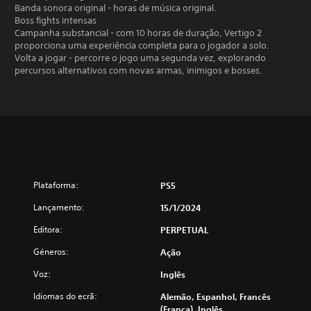
Banda sonora original - horas de música original.
Boss fights intensas
Campanha substancial - com 10 horas de duração, Vertigo 2
proporciona uma experiência completa para o jogador a solo.
Volta a jogar - percorre o jogo uma segunda vez, explorando
percursos alternativos com novas armas, inimigos e bosses.
Plataforma:
PS5
Lançamento:
15/1/2024
Editora:
PERPETUAL
Géneros:
Ação
Voz:
Inglês
Idiomas do ecrã:
Alemão, Espanhol, Francês
(França), Inglês