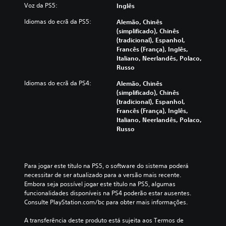
j
Voz da PS5:
Inglês
a
a
o
i
r
g
Idiomas do ecrã da PS5:
Alemão, Chinês
d
s
a
(simplificado), Chinês
e
e
r
(tradicional), Espanhol,
n
m
o
Francês (França), Inglês,
t
l
t
Italiano, Neerlandês, Polaco,
i
e
í
Russo
f
g
t
i
e
u
Idiomas do ecrã da PS4:
Alemão, Chinês
c
n
l
(simplificado), Chinês
a
d
o
(tradicional), Espanhol,
ç
a
e
Francês (França), Inglês,
ã
s
n
Italiano, Neerlandês, Polaco,
o
d
a
Russo
d
e
v
a
t
e
s
r
g
c
a
a
Para jogar este título na PS5, o software do sistema poderá 
o
d
r
necessitar de ser atualizado para a versão mais recente. 
r
u
a
Embora seja possível jogar este título na PS5, algumas 
e
ç
t
funcionalidades disponíveis na PS4 poderão estar ausentes. 
s
ã
r
Consulte PlayStation.com/bc para obter mais informações.
p
o
a
a
p
v
A transferência deste produto está sujeita aos Termos de 
r
o