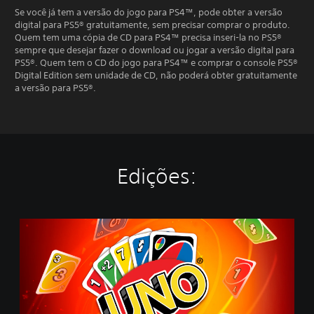
Se você já tem a versão do jogo para PS4™, pode obter a versão
digital para PS5® gratuitamente, sem precisar comprar o produto.
Quem tem uma cópia de CD para PS4™ precisa inseri-la no PS5®
sempre que desejar fazer o download ou jogar a versão digital para
PS5®. Quem tem o CD do jogo para PS4™ e comprar o console PS5®
Digital Edition sem unidade de CD, não poderá obter gratuitamente
a versão para PS5®.
Edições:
U
n
o
-
S
t
a