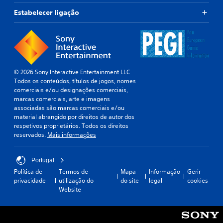
a
t
i
Estabelecer ligação
r
s
o
i
l
m
o
p
s
o
d
r
© 2026 Sony Interactive Entertainment LLC
t
e
Todos os conteúdos, títulos de jogos, nomes
a
m
comerciais e/ou designações comerciais,
n
o
marcas comerciais, arte e imagens
t
v
associadas são marcas comerciais e/ou
e
i
material abrangido por direitos de autor dos
s
m
respetivos proprietários. Todos os direitos
p
e
reservados.
Mais informações
a
n
r
t
a
Portugal
t
o
o
Política de
Termos de
Mapa
Informação
Gerir
P
r
privacidade
utilização do
do site
legal
cookies
o
n
Website
d
á
e
-
j
l
o