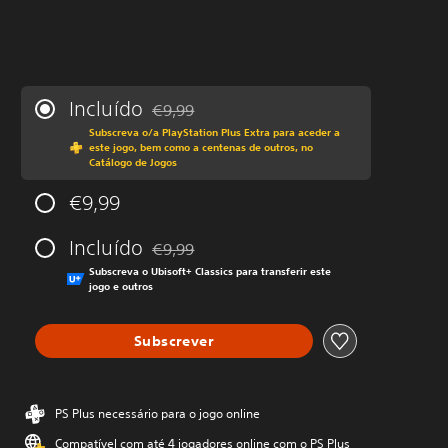
Incluído
€9,99
Com desconto em relação ao preço original 
Subscreva o/a PlayStation Plus Extra para aceder a
este jogo, bem como a centenas de outros, no
Catálogo de Jogos
€9,99
Incluído
€9,99
Com desconto em relação ao preço original 
Subscreva o Ubisoft+ Classics para transferir este
jogo e outros
Subscrever
PS Plus necessário para o jogo online
Compatível com até 4 jogadores online com o PS Plus