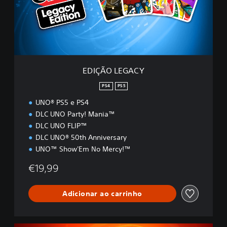
L
E
G
A
C
Y
EDIÇÃO LEGACY
PS4
PS5
UNO® PS5 e PS4
DLC UNO Party! Mania™
DLC UNO FLIP™
DLC UNO® 50th Anniversary
UNO™ Show'Em No Mercy!™
€19,99
Adicionar ao carrinho