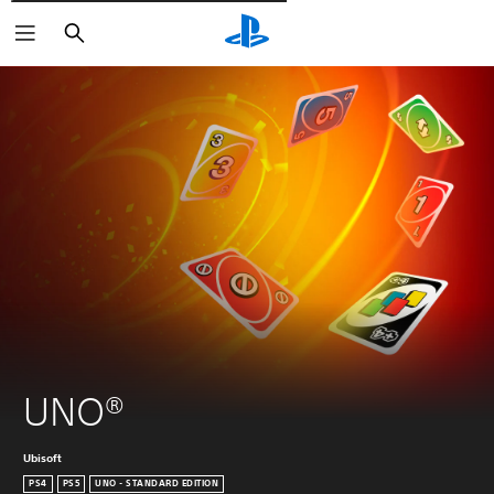
Pesquisar
UNO®
Ubisoft
PS4
PS5
UNO - STANDARD EDITION