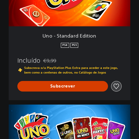
n
d
a
r
d
E
Uno - Standard Edition
d
i
PS4
PS5
t
i
Incluído
€9,99
o
Com desconto em relação ao preço original de
n
Subscreva o/a PlayStation Plus Extra para aceder a este jogo,
bem como a centenas de outros, no Catálogo de Jogos
Subscrever
E
D
I
Ç
Ã
O