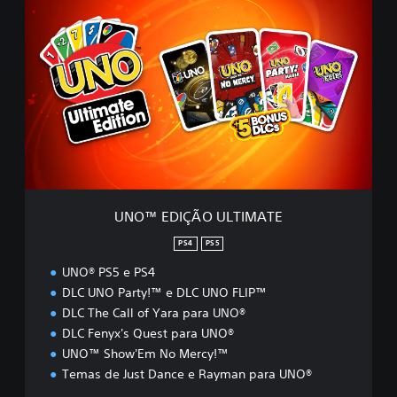
U
N
O
™
E
D
I
Ç
Ã
O
U
L
T
UNO™ EDIÇÃO ULTIMATE
I
M
PS4
PS5
A
UNO® PS5 e PS4
T
E
DLC UNO Party!™ e DLC UNO FLIP™
DLC The Call of Yara para UNO®
DLC Fenyx's Quest para UNO®
UNO™ Show'Em No Mercy!™
Temas de Just Dance e Rayman para UNO®