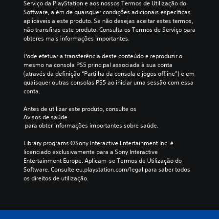
é
Serviço da PlayStation e aos nossos Termos de Utilização do 
a
r
s
Software, além de quaisquer condições adicionais específicas 
c
q
d
aplicáveis a este produto. Se não desejas aceitar estes termos, 
o
u
o
não transfiras este produto. Consulta os Termos de Serviço para 
n
e
s
obteres mais informações importantes.
s
o
m
e
t
e
Pode efetuar a transferência deste conteúdo e reproduzir o 
g
í
n
mesmo na consola PS5 principal associada à sua conta 
u
t
u
(através da definição “Partilha da consola e jogos offline”) e em 
i
u
s
quaisquer outras consolas PS5 ao iniciar uma sessão com essa 
r
l
s
conta.
j
o
e
o
n
m
Antes de utilizar este produto, consulte os 
g
ã
m
Avisos de saúde
a
o
a
 para obter informações importantes sobre saúde.
r
i
n
o
n
t
Library programs ©Sony Interactive Entertainment Inc. é 
t
c
e
licenciado exclusivamente para a Sony Interactive 
í
l
r
Entertainment Europe. Aplicam-se Termos de Utilização do 
t
u
b
Software. Consulte eu.playstation.com/legal para saber todos 
u
i
o
os direitos de utilização.
l
d
t
o
i
õ
,
á
e
o
l
s