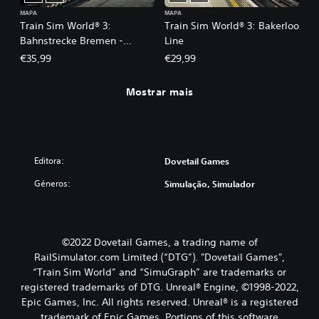
MAPA
MAPA
Train Sim World® 3:
Train Sim World® 3: Bakerloo
Bahnstrecke Bremen -
Line
Oldenburg
€35,99
€29,99
Mostrar mais
Editora:
Dovetail Games
Géneros:
Simulação, Simulador
©2022 Dovetail Games, a trading name of
RailSimulator.com Limited (“DTG”). "Dovetail Games",
“Train Sim World” and “SimuGraph” are trademarks or
registered trademarks of DTG. Unreal® Engine, ©1998-2022,
Epic Games, Inc. All rights reserved. Unreal® is a registered
trademark of Epic Games. Portions of this software