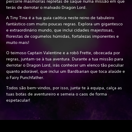
percorre masmorras repletas de saque numa missão em que
terás de derrotar o malvado Dragon Lord.
A Tiny Tina é a tua guia caótica neste reino de tabuleiro
fantástico com muito poucas regras. Explora um gigantesco
e extraordinário mundo, que inclui cidades majestosas,
florestas de cogumelos húmidas, fortalezas imponentes e
muito mais!
O teimoso Captain Valentine e a robô Frette, obcecada por
regras, juntam-se à tua aventura. Durante a tua missão para
derrotar o Dragon Lord, irás conhecer um elenco tão peculiar
quanto adorável, que inclui um Bardbarian que toca alaúde e
o Fairy Punchfather.
Todos são bem-vindos, por isso, junta-te à equipa, calça as
tuas botas de aventureiro e semeia o caos de forma
espetacular!