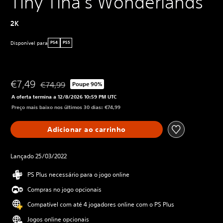
Tiny Tina's Wonderlands
2K
Disponível para
PS4
PS5
€7,49
€74,99
Poupe 90%
Com desconto em relação ao preço original de €74,99
A oferta termina a 12/8/2026 10:59 PM UTC
Preço mais baixo nos últimos 30 dias: €74,99
Adicionar ao carrinho
Lançado 25/03/2022
PS Plus necessário para o jogo online
Compras no jogo opcionais
Compatível com até 4 jogadores online com o PS Plus
Jogos online opcionais