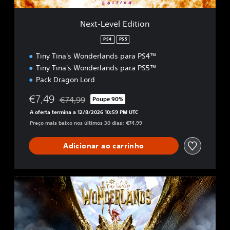
d
i
Next-Level Edition
t
i
PS4
PS5
o
Tiny Tina's Wonderlands para PS4™
n
Tiny Tina's Wonderlands para PS5™
Pack Dragon Lord
€7,49
€74,99
Poupe 90%
Com desconto em relação ao preço original de €7
A oferta termina a 12/8/2026 10:59 PM UTC
Preço mais baixo nos últimos 30 dias: €74,99
Adicionar ao carrinho
C
h
a
o
t
i