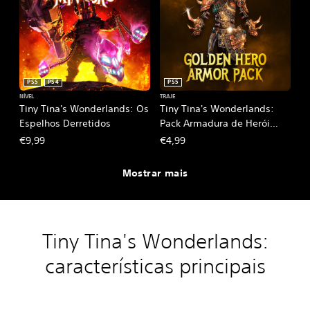
PS5
PS4
PS5
NÍVEL
TRAJE
Tiny Tina's Wonderlands: Os
Tiny Tina's Wonderlands:
Espelhos Derretidos
Pack Armadura de Herói
Dourado
€9,99
€4,99
Mostrar mais
Tiny Tina's Wonderlands:
características principais