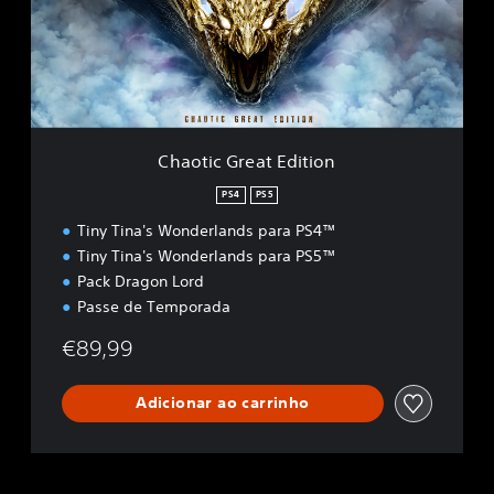
c
G
r
e
a
t
E
Chaotic Great Edition
d
i
PS4
PS5
t
Tiny Tina's Wonderlands para PS4™
i
o
Tiny Tina's Wonderlands para PS5™
n
Pack Dragon Lord
Passe de Temporada
€89,99
Adicionar ao carrinho