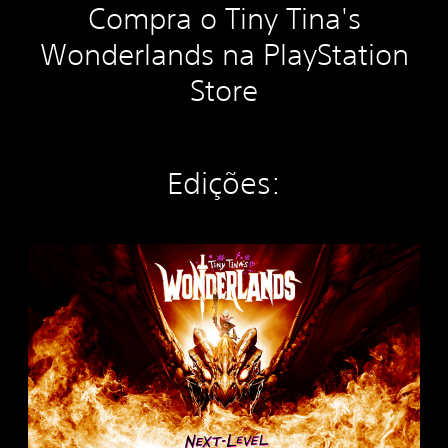
Compra o Tiny Tina's
Wonderlands na PlayStation
Store
Edições:
N
e
x
t
-
L
e
v
e
l
E