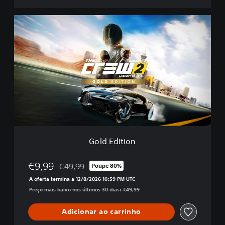
G
o
l
d
E
d
i
t
i
o
n
Gold Edition
€9,99
€49,99
Poupe 80%
Com desconto em relação ao preço original de €4
A oferta termina a 12/8/2026 10:59 PM UTC
Preço mais baixo nos últimos 30 dias: €49,99
Adicionar ao carrinho