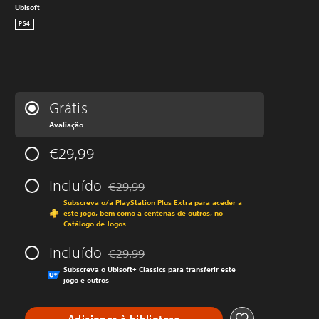
Ubisoft
PS4
Grátis
Avaliação
€29,99
Incluído
€29,99
Com desconto em relação ao preço original 
Subscreva o/a PlayStation Plus Extra para aceder a
este jogo, bem como a centenas de outros, no
Catálogo de Jogos
Incluído
€29,99
Com desconto em relação ao preço original 
Subscreva o Ubisoft+ Classics para transferir este
jogo e outros
Adicionar à biblioteca