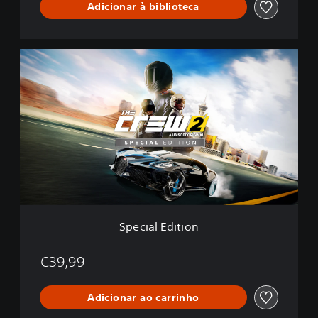
Adicionar à biblioteca
d
a
r
d
S
p
e
c
i
a
l
E
d
i
t
i
o
Special Edition
n
€39,99
Adicionar ao carrinho