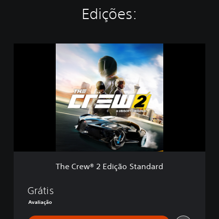
Edições:
T
h
e
C
r
e
w
®
2
E
d
i
ç
The Crew® 2 Edição Standard
ã
o
S
Grátis
t
Avaliação
a
n