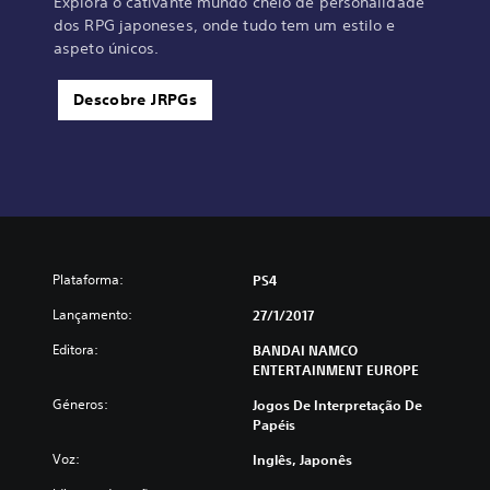
Explora o cativante mundo cheio de personalidade
dos RPG japoneses, onde tudo tem um estilo e
aspeto únicos.
Descobre JRPGs
Plataforma:
PS4
Lançamento:
27/1/2017
Editora:
BANDAI NAMCO
ENTERTAINMENT EUROPE
Géneros:
Jogos De Interpretação De
Papéis
Voz:
Inglês, Japonês