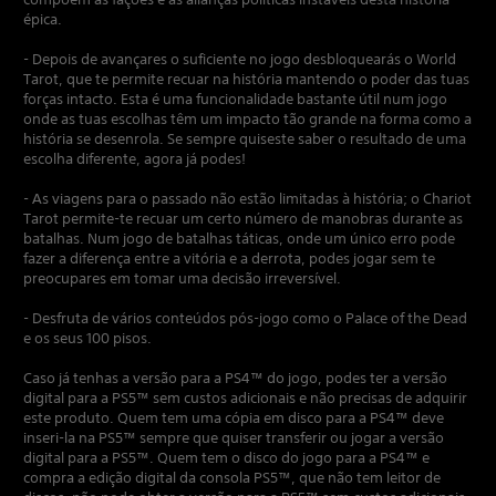
épica.
- Depois de avançares o suficiente no jogo desbloquearás o World
Tarot, que te permite recuar na história mantendo o poder das tuas
forças intacto. Esta é uma funcionalidade bastante útil num jogo
onde as tuas escolhas têm um impacto tão grande na forma como a
história se desenrola. Se sempre quiseste saber o resultado de uma
escolha diferente, agora já podes!
- As viagens para o passado não estão limitadas à história; o Chariot
Tarot permite-te recuar um certo número de manobras durante as
batalhas. Num jogo de batalhas táticas, onde um único erro pode
fazer a diferença entre a vitória e a derrota, podes jogar sem te
preocupares em tomar uma decisão irreversível.
- Desfruta de vários conteúdos pós-jogo como o Palace of the Dead
e os seus 100 pisos.
Caso já tenhas a versão para a PS4™ do jogo, podes ter a versão
digital para a PS5™ sem custos adicionais e não precisas de adquirir
este produto. Quem tem uma cópia em disco para a PS4™ deve
inseri-la na PS5™ sempre que quiser transferir ou jogar a versão
digital para a PS5™. Quem tem o disco do jogo para a PS4™ e
compra a edição digital da consola PS5™, que não tem leitor de