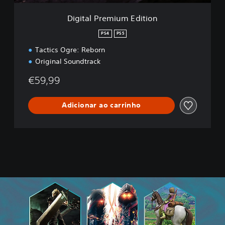
i
u
Digital Premium Edition
m
E
PS4
PS5
d
Tactics Ogre: Reborn
i
t
Original Soundtrack
i
o
€59,99
n
Adicionar ao carrinho