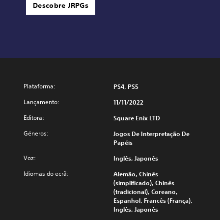
Descobre JRPGs
Plataforma:
PS4, PS5
Lançamento:
11/11/2022
Editora:
Square Enix LTD
Géneros:
Jogos De Interpretação De
Papéis
Voz:
Inglês, Japonês
Idiomas do ecrã:
Alemão, Chinês
(simplificado), Chinês
(tradicional), Coreano,
Espanhol, Francês (França),
Inglês, Japonês