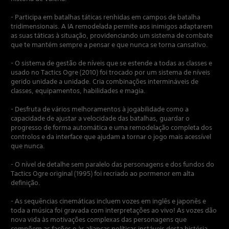
- Participa em batalhas táticas renhidas em campos de batalha
tridimensionais. A IA remodelada permite aos inimigos adaptarem
as suas táticas à situação, providenciando um sistema de combate
que te mantém sempre a pensar e que nunca se torna cansativo.
- O sistema de gestão de níveis que se estende a todas as classes e
usado no Tactics Ogre (2010) foi trocado por um sistema de níveis
gerido unidade a unidade. Cria combinações intermináveis de
classes, equipamentos, habilidades e magia.
- Desfruta de vários melhoramentos à jogabilidade como a
capacidade de ajustar a velocidade das batalhas, guardar o
progresso de forma automática e uma remodelação completa dos
controlos e da interface que ajudam a tornar o jogo mais acessível
que nunca.
- O nível de detalhe sem paralelo das personagens e dos fundos do
Tactics Ogre original (1995) foi recriado ao pormenor em alta
definição.
- As sequências cinemáticas incluem vozes em inglês e japonês e
toda a música foi gravada com interpretações ao vivo! As vozes dão
nova vida às motivações complexas das personagens que
compõem as fações e às alianças políticas instáveis desta história