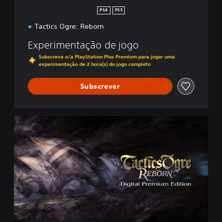
n
PS4
PS5
Tactics Ogre: Reborn
Experimentação de jogo
Subscreva o/a PlayStation Plus Premium para jogar uma
experimentação de 2 hora(s) do jogo completo
Subscrever
D
i
g
i
t
a
l
P
r
e
m