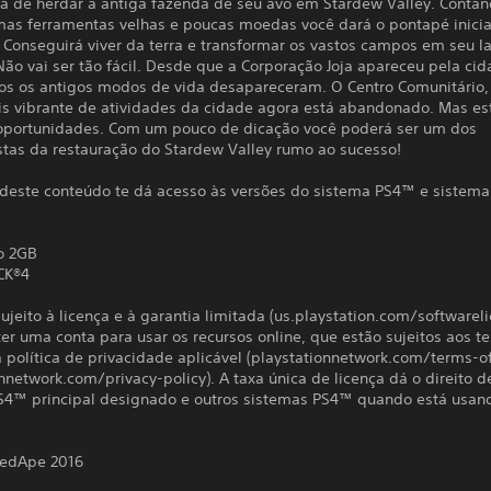
a de herdar a antiga fazenda de seu avô em Stardew Valley. Conta
as ferramentas velhas e poucas moedas você dará o pontapé inicia
 Conseguirá viver da terra e transformar os vastos campos em seu l
ão vai ser tão fácil. Desde que a Corporação Joja apareceu pela cid
os os antigos modos de vida desapareceram. O Centro Comunitário, 
is vibrante de atividades da cidade agora está abandonado. Mas es
 oportunidades. Com um pouco de dicação você poderá ser um dos
stas da restauração do Stardew Valley rumo ao sucesso!
deste conteúdo te dá acesso às versões do sistema PS4™ e sistema 
o 2GB
CK®4
ujeito à licença e à garantia limitada (us.playstation.com/softwareli
ter uma conta para usar os recursos online, que estão sujeitos aos 
à política de privacidade aplicável (playstationnetwork.com/terms-o
nnetwork.com/privacy-policy). A taxa única de licença dá o direito d
S4™ principal designado e outros sistemas PS4™ quando está usan
nedApe 2016