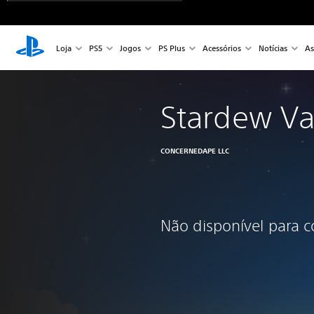
Loja
PS5
Jogos
PS Plus
Acessórios
Notícias
As
Stardew Va
CONCERNEDAPE LLC
Não disponível para 