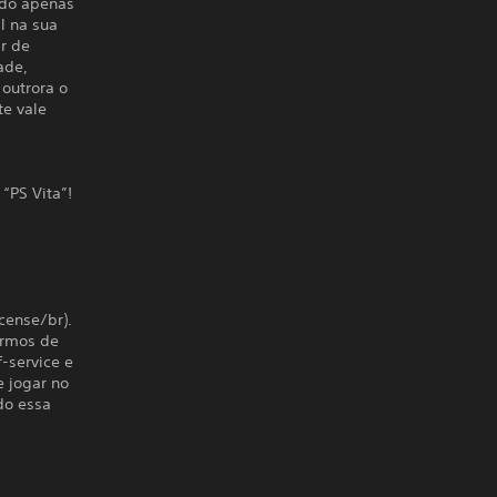
ndo apenas
l na sua
ar de
ade,
outrora o
te vale
“PS Vita”!
cense/br).
termos de
f-service e
e jogar no
do essa