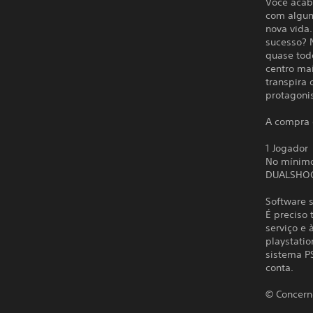
Você acab
com algum
nova vida.
sucesso? N
quase tod
centro ma
transpira
protagoni
A compra 
1 Jogador
No mínim
DUALSHO
Software s
É preciso 
serviço e 
playstatio
sistema P
conta.
© Concer