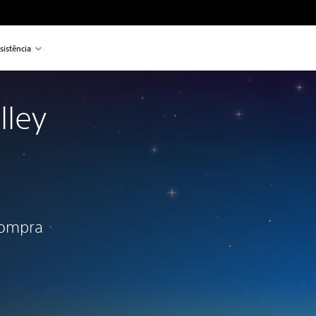
sistência
lley
compra