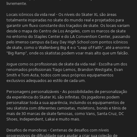
livremente.
Locais icônicos da vida real - Os níveis do Skater XL são áreas
totalmente inspiradas no skate do mundo real e projetados para
garantir um fluxo constante dos traçados de skate. Os locais variam
desde o mapa do Centro de Los Angeles, com os marcos de skate
no entorno do Staples Center e do LA Convention Center, passando
pelo imenso campus da Easy Day High School com pontos icônicos
de skate, como o Wallenberg Big 4 e o "Leap of Faith", até a enorme
"Big Ramp", onde os skatistas podem voar mais alto que um falcão.
Jogue como os profissionais de skate da vida real - Escolha um dos
renomados profissionais Tiago Lemos, Brandon Westgate, Evan
Smith e Tom Asta, todos com seus próprios equipamentos
exclusivos adequados ao estilo de cada um.
Personagens personalizáveis - As possibilidades de personalização
da experiência do Skater XL são infinitas. Os jogadores podem
personalizar toda a sua aparência, incluindo os equipamentos de
seu skatista com diferentes camisetas, moletons, bonés e tênis de
mais de 30 marcas de skate famosas, como Vans, Santa Cruz, DC
Shoes, Independent, Lakai e muito mais.
Desafios de manobras - Centenas de desafios com níveis
progressivos de dificuldade para ajudar a criar sua coleção de