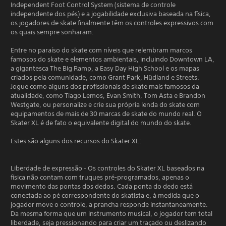
Independent Foot Control System (sistema de controle
independente dos pés) e a jogabilidade exclusiva baseada na física,
os jogadores de skate finalmente têm os controles expressivos com
os quais sempre sonharam.
Entre no paraíso do skate com níveis que relembram marcos
famosos do skate e elementos ambientais, incluindo Downtown LA,
a gigantesca The Big Ramp, a Easy Day High School e os mapas
criados pela comunidade, como Grant Park, Hüdland e Streets.
Jogue como alguns dos profissionais de skate mais famosos da
atualidade, como Tiago Lemos, Evan Smith, Tom Asta e Brandon
Westgate, ou personalize e crie sua própria lenda do skate com
equipamentos de mais de 30 marcas de skate do mundo real. O
Skater XL é de fato o equivalente digital do mundo do skate.
Estes são alguns dos recursos do Skater XL:
Liberdade de expressão - Os controles do Skater XL baseados na
física não contam com truques pré-programados, apenas o
movimento das pontas dos dedos. Cada ponta do dedo está
conectada ao pé correspondente do skatista e, à medida que o
jogador move o controle, a prancha responde instantaneamente.
Da mesma forma que um instrumento musical, o jogador tem total
liberdade, seja pressionando para criar um traçado ou deslizando