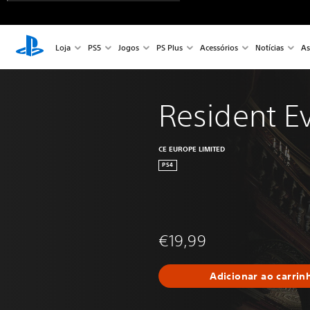
Loja
PS5
Jogos
PS Plus
Acessórios
Notícias
As
Resident Ev
CE EUROPE LIMITED
PS4
€19,99
Adicionar ao carrin