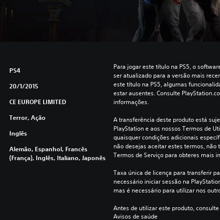
Para jogar este título na PS5, o softwa
PS4
ser atualizado para a versão mais recen
este título na PS5, algumas funcionali
20/1/2015
estar ausentes. Consulte PlayStation.c
CE EUROPE LIMITED
informações.
Terror, Ação
A transferência deste produto está suje
PlayStation e aos nossos Termos de Uti
Inglês
quaisquer condições adicionais específi
não desejas aceitar estes termos, não t
Alemão, Espanhol, Francês
Termos de Serviço para obteres mais i
(França), Inglês, Italiano, Japonês
Taxa única de licença para transferir pa
necessário iniciar sessão na PlayStation 
mas é necessário para utilizar nos outr
Antes de utilizar este produto, consulte
Avisos de saúde