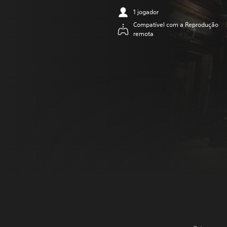
1 jogador
Compatível com a Reprodução
remota