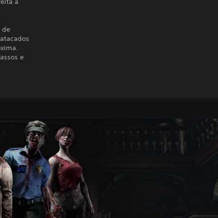
eita a
e de
 atacados
óxima.
assos e