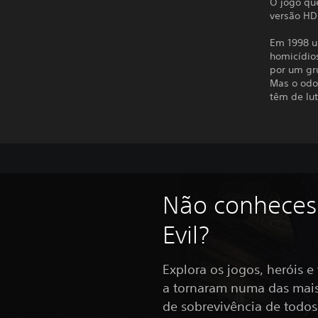
O jogo que
versão HD
Em 1998 u
homicídios
por um gr
Mas o odo
têm de lu
Não conheces
Evil?
Explora os jogos, heróis e
a tornaram numa das mais 
de sobrevivência de todos