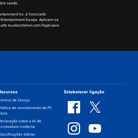
obre saúde.
rtainment Inc. é licenciado 
 Entertainment Europe. Aplicam-se 
ulte eu.playstation.com/legal para 
Recursos
Estabelecer ligação
Termos de Serviço
Política de cancelamento da PS
Store
Declaração sobre a lei de
escravatura moderna
Classificações etárias