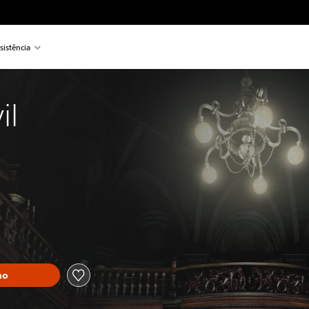
sistência
il
ho