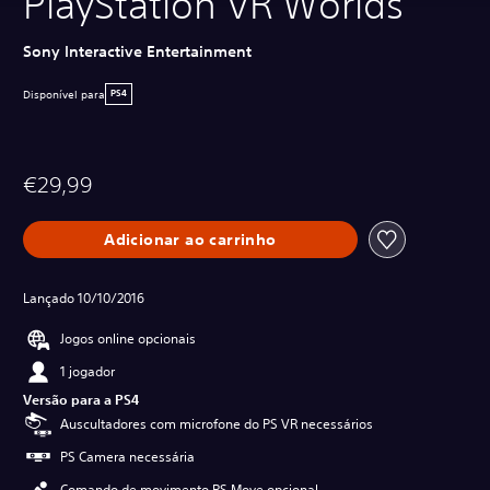
PlayStation VR Worlds
Sony Interactive Entertainment
Disponível para
PS4
€29,99
Adicionar ao carrinho
Lançado 10/10/2016
Jogos online opcionais
1 jogador
Versão para a PS4
Auscultadores com microfone do PS VR necessários
PS Camera necessária
Comando de movimento PS Move opcional