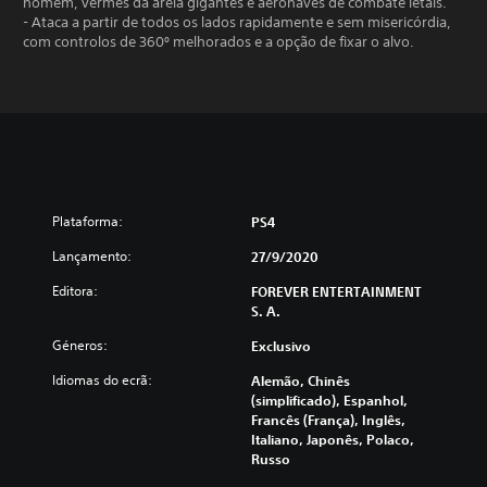
homem, vermes da areia gigantes e aeronaves de combate letais.
- Ataca a partir de todos os lados rapidamente e sem misericórdia,
com controlos de 360º melhorados e a opção de fixar o alvo.
Plataforma:
PS4
Lançamento:
27/9/2020
Editora:
FOREVER ENTERTAINMENT
S. A.
Géneros:
Exclusivo
Idiomas do ecrã:
Alemão, Chinês
(simplificado), Espanhol,
Francês (França), Inglês,
Italiano, Japonês, Polaco,
Russo