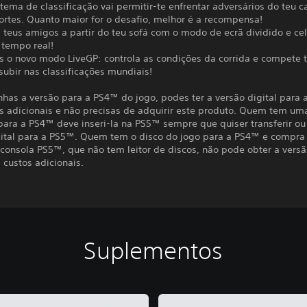
tema de classificação vai permitir-te enfrentar adversários do teu c
ortes. Quanto maior for o desafio, melhor é a recompensa!
 teus amigos a partir do teu sofá com o modo de ecrã dividido e ce
 tempo real!
s o novo modo LiveGP: controla as condições da corrida e compete 
subir nas classificações mundiais!
nhas a versão para a PS4™ do jogo, podes ter a versão digital para
s adicionais e não precisas de adquirir este produto. Quem tem um
para a PS4™ deve inseri-la na PS5™ sempre que quiser transferir ou
gital para a PS5™. Quem tem o disco do jogo para a PS4™ e compra
 consola PS5™, que não tem leitor de discos, não pode obter a versã
custos adicionais.
Suplementos