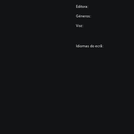
Editora:
Géneros:
Voz:
Idiomas do ecrã: