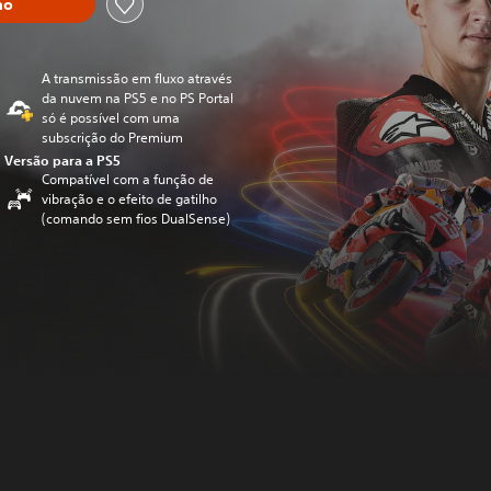
ho
A transmissão em fluxo através
da nuvem na PS5 e no PS Portal
só é possível com uma
subscrição do Premium
Versão para a PS5
Compatível com a função de
vibração e o efeito de gatilho
(comando sem fios DualSense)