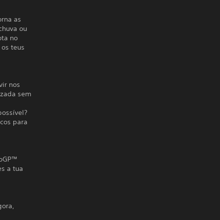
orna as
chuva ou
ota no
 os teus
vir nos
lizada sem
possível?
cos para
otoGP™
es a tua
gora,