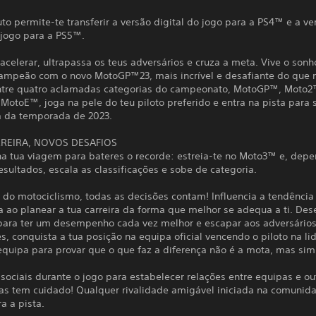
to permite-te transferir a versão digital do jogo para a PS4™ e a ve
 jogo para a PS5™.
celerar, ultrapassa os teus adversários e cruza a meta. Vive o sonh
ampeão com o novo MotoGP™23, mais incrível e desafiante do que 
ntre quatro aclamadas categorias do campeonato, MotoGP™, Moto2
otoE™, joga na pele do teu piloto preferido e entra na pista para s
a da temporada de 2023.
REIRA, NOVOS DESAFIOS
a tua viagem para bateres o recorde: estreia-te no Moto3™ e, dep
esultados, escala as classificações e sobe de categoria.
do motociclismo, todas as decisões contam! Influencia a tendência
 ao planear a tua carreira da forma que melhor se adequa a ti. Des
para ter um desempenho cada vez melhor e escapar aos adversário
s, conquista a tua posição na equipa oficial vencendo o piloto na li
quipa para provar que o que faz a diferença não é a mota, mas sim 
sociais durante o jogo para estabelecer relações entre equipas e ou
mas tem cuidado! Qualquer rivalidade amigável iniciada na comunid
a a pista.