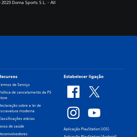
2023 Dorna Sports S.L. - All
Recursos
Estabelecer ligação
Termos de Serviço
Política de cancelamento da PS
Store
Declaração sobre a lei de
escravatura moderna
Classificações etárias
Aviso de saúde
Aplicação PlayStation (iOS)
Desenvolvedores
Aplicação PlayStation (Android)