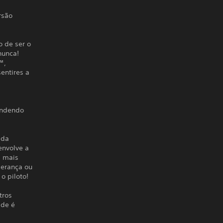
rsão
o de ser o
nunca!
™,
entires a
endendo
 da
envolve a
s mais
derança ou
o piloto!
tros
ade é