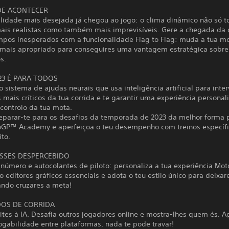
DE ACONTECER
alidade mais desejada já chegou ao jogo: o clima dinâmico não só t
mais realistas como também mais imprevisíveis. Gere a chegada da 
impos inesperados com a funcionalidade Flag to Flag: muda a tua m
ais apropriado para conseguires uma vantagem estratégica sobre
s.
3 É PARA TODOS
 sistema de ajudas neurais que usa inteligência artificial para inter
mais críticos da tua corrida e te garantir uma experiência persona
controlo da tua mota.
eparar-te para os desafios da temporada de 2023 da melhor forma 
oGP™ Academy e aperfeiçoa o teu desempenho com treinos específi
ito.
SSES DESPERCEBIDO
 número e autocolantes de piloto: personaliza a tua experiência M
 editores gráficos essenciais e adota o teu estilo único para deixar
ndo cruzares a meta!
OS DE CORRIDA
ites à IA. Desafia outros jogadores online e mostra-lhes quem és. A
ogabilidade entre plataformas, nada te pode travar!