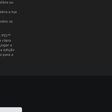
alibre ou
lebra a tua
todos os
 a PS5™
a cópia
 jogar a
 a edição
o para a