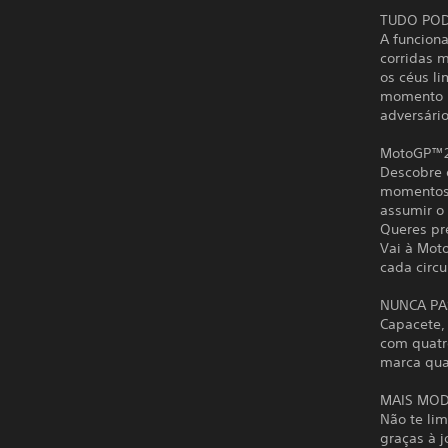
TUDO PO
A funcion
corridas 
os céus l
momento m
adversário
MotoGP™2
Descobre o
momentos 
assumir o 
Queres pr
Vai à Mot
cada circu
NUNCA PA
Capacete,
com quatro
marca qua
MAIS MOD
Não te lim
graças à j