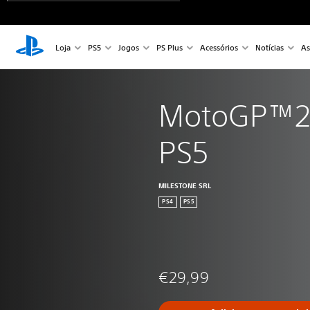
Loja
PS5
Jogos
PS Plus
Acessórios
Notícias
As
MotoGP™23
PS5
MILESTONE SRL
PS4
PS5
€29,99