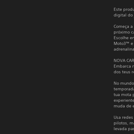
Este produ
digital do
Começa a a
próximo c
Escolhe e
Moto3™ e M
adrenalin
NOVA CAR
Embarca n
dos teus r
No mundo 
temporada
tua mota 
experiente
muda de e
Usa redes 
pilotos, 
levada par