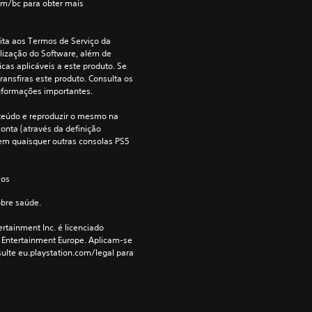
om/bc para obter mais 
ita aos Termos de Serviço da 
lização do Software, além de 
cas aplicáveis a este produto. Se 
ransfiras este produto. Consulta os 
nformações importantes.
teúdo e reproduzir o mesmo na 
onta (através da definição 
e em quaisquer outras consolas PS5 
 os 
obre saúde.
rtainment Inc. é licenciado 
 Entertainment Europe. Aplicam-se 
ulte eu.playstation.com/legal para 