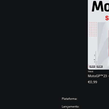
PS5
PS4
TRAJE
MotoGP™23 - 
€0,99
Plataforma:
Lançamento: