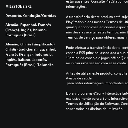
estar ausentes. Consulte PlayStation.c
MILESTONE SRL
informações.
Desporto, Condução/corridas
A transferência deste produto está suje
PlayStation e aos nossos Termos de Uti
Alemão, Espanhol, Francês
quaisquer condições adicionais específi
(França), Inglês, Italiano,
não desejas aceitar estes termos, não t
Português (Brasil)
Termos de Serviço para obteres mais i
Alemão, Chinês (simplificado),
Pode efetuar a transferência deste con
Chinês (tradicional), Espanhol,
consola PS5 principal associada à sua c
Francês (França), Indonésio,
“Partilha da consola e jogos offline”) 
Inglês, Italiano, Japonês,
ao iniciar uma sessão com essa conta.
Português (Brasil), Tailandês
Antes de utilizar este produto, consulte
Avisos de saúde
 para obter informações importantes s
Library programs ©Sony Interactive Ente
exclusivamente para a Sony Interactive
Termos de Utilização do Software. Cons
saber todos os direitos de utilização.