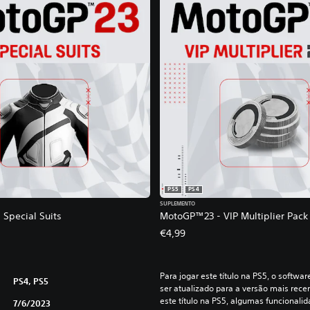
PS5
PS4
SUPLEMENTO
Special Suits
MotoGP™23 - VIP Multiplier Pack
€4,99
Para jogar este título na PS5, o softwa
PS4, PS5
ser atualizado para a versão mais recen
este título na PS5, algumas funcionali
7/6/2023