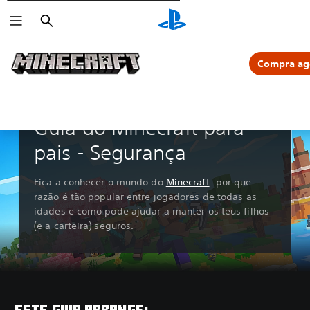
Pesquisar
Compra ag
Guia do Minecraft para
pais - Segurança
Fica a conhecer o mundo do
Minecraft
: por que
razão é tão popular entre jogadores de todas as
idades e como pode ajudar a manter os teus filhos
(e a carteira) seguros.
ESTE GUIA ABRANGE: