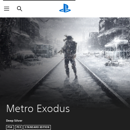
Pesquisar
Metro Exodus
Deep Silver
PS4
PS5
STANDARD EDITION