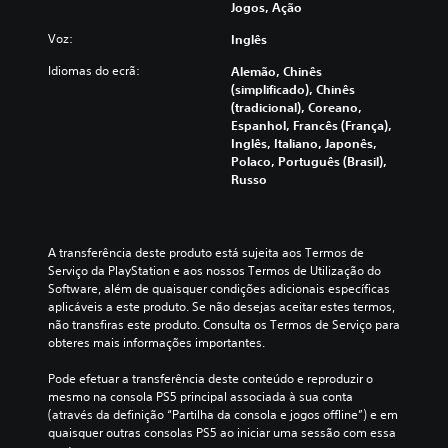
Jogos, Ação
n
ó
e
o
c
i
d
r
Voz:
Inglês
i
n
u
(
a
c
z
H
Idiomas do ecrã:
Alemão, Chinês
r
l
i
U
(simplificado), Chinês
v
u
r
D
(tradicional), Coreano,
o
i
o
)
Espanhol, Francês (França),
l
l
d
é
Inglês, Italiano, Japonês,
u
e
e
a
Polaco, Português (Brasil),
m
g
s
p
Russo
e
e
a
r
s
n
f
e
d
d
i
s
e
a
o
e
A transferência deste produto está sujeita aos Termos de 
á
s
g
n
Serviço da PlayStation e aos nossos Termos de Utilização do 
u
d
e
t
Software, além de quaisquer condições adicionais específicas 
d
e
r
a
aplicáveis a este produto. Se não desejas aceitar estes termos, 
i
t
a
d
não transfiras este produto. Consulta os Termos de Serviço para 
o
r
l
o
obteres mais informações importantes.
i
a
d
d
n
d
o
e
Pode efetuar a transferência deste conteúdo e reproduzir o 
d
u
j
u
mesmo na consola PS5 principal associada à sua conta 
i
ç
o
m
(através da definição “Partilha da consola e jogos offline”) e em 
v
ã
g
a
quaisquer outras consolas PS5 ao iniciar uma sessão com essa 
i
o
o
f