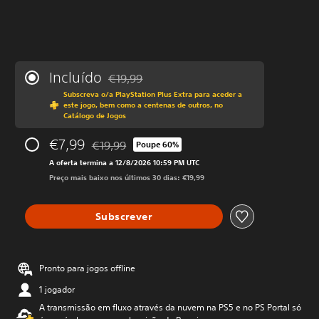
Incluído
€19,99
Com desconto em relação ao preço original 
Subscreva o/a PlayStation Plus Extra para aceder a
este jogo, bem como a centenas de outros, no
Catálogo de Jogos
€7,99
€19,99
Poupe 60%
Com desconto em relação ao preço original de €
A oferta termina a 12/8/2026 10:59 PM UTC
Preço mais baixo nos últimos 30 dias: €19,99
Subscrever
Pronto para jogos offline
1 jogador
A transmissão em fluxo através da nuvem na PS5 e no PS Portal só