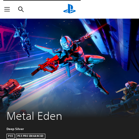
Pesquisar
Metal Eden
Deep Silver
PS5
PS5 PRO ENHANCED