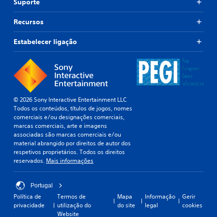
i
Suporte
i
i
d
m
c
o
Recursos
p
o
.
a
)
Estabelecer ligação
r
P
l
o
e
d
g
e
j
e
o
n
© 2026 Sony Interactive Entertainment LLC
g
d
Todos os conteúdos, títulos de jogos, nomes
a
a
comerciais e/ou designações comerciais,
r
s
marcas comerciais, arte e imagens
s
d
associadas são marcas comerciais e/ou
e
e
material abrangido por direitos de autor dos
m
t
respetivos proprietários. Todos os direitos
q
r
reservados.
Mais informações
u
a
a
i
d
Portugal
s
u
q
Política de
Termos de
Mapa
Informação
Gerir
ç
u
privacidade
utilização do
do site
legal
cookies
ã
e
Website