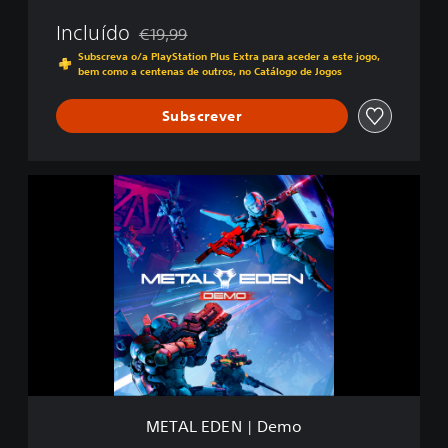
Incluído
€19,99
Com desconto em relação ao preço original de
Subscreva o/a PlayStation Plus Extra para aceder a este jogo,
bem como a centenas de outros, no Catálogo de Jogos
Subscrever
M
E
T
A
L
E
D
E
N
|
D
e
m
METAL EDEN | Demo
o