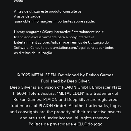
conta.
d
p
e
o
u
a
s
r
Antes de utilizar este produto, consulte os 
a
r
c
m
Avisos de saúde
i
a
o
a
 para obter informações importantes sobre saúde.
s
a
l
q
.
h
h
u
Library programs ©Sony Interactive Entertainment Inc. é 
i
e
e
licenciado exclusivamente para a Sony Interactive 
s
n
o
Entertainment Europe. Aplicam-se Termos de Utilização do 
t
d
t
Software. Consulte eu.playstation.com/legal para saber todos 
ó
o
o
os direitos de utilização.
r
u
r
i
m
n
a
n
a
p
í
m
© 2025 METAL EDEN. Developed by Reikon Games.
r
v
a
Published by Deep Silver.
i
e
i
Deep Silver is a division of PLAION GmbH, Embracer Platz
n
l
s
c
1, 6604 Höfen, Austria. "METAL EDEN" is a trademark of
d
f
i
e
Reikon Games. PLAION and Deep Silver are registered
á
p
d
c
trademarks of PLAION GmbH. All other trademarks, logos
a
i
i
and copyrights are the property of their respective owners
l
f
l
and are used under license. All rights reserved.
e
i
d
Política de privacidade e CLUF do jogo
a
c
e
s
u