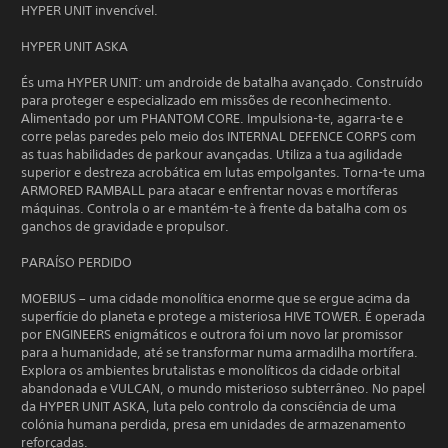
HYPER UNIT invencível.
HYPER UNIT ASKA
És uma HYPER UNIT: um androide de batalha avançado. Construído
para proteger e especializado em missões de reconhecimento.
Alimentado por um PHANTOM CORE. Impulsiona-te, agarra-te e
corre pelas paredes pelo meio dos INTERNAL DEFENCE CORPS com
as tuas habilidades de parkour avançadas. Utiliza a tua agilidade
superior e destreza acrobática em lutas empolgantes. Torna-te uma
ARMORED RAMBALL para atacar e enfrentar novas e mortíferas
máquinas. Controla o ar e mantém-te à frente da batalha com os
ganchos de gravidade e propulsor.
PARAÍSO PERDIDO
MOEBIUS – uma cidade monolítica enorme que se ergue acima da
superfície do planeta e protege a misteriosa HIVE TOWER. É operada
por ENGINEERS enigmáticos e outrora foi um novo lar promissor
para a humanidade, até se transformar numa armadilha mortífera.
Explora os ambientes brutalistas e monolíticos da cidade orbital
abandonada e VULCAN, o mundo misterioso subterrâneo. No papel
da HYPER UNIT ASKA, luta pelo controlo da consciência de uma
colónia humana perdida, presa em unidades de armazenamento
reforçadas.