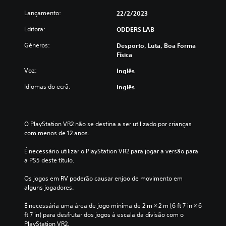
Lançamento:
22/2/2023
Editora:
ODDERS LAB
Géneros:
Desporto, Luta, Boa Forma
Física
Voz:
Inglês
Idiomas do ecrã:
Inglês
O PlayStation VR2 não se destina a ser utilizado por crianças 
com menos de 12 anos.
É necessário utilizar o PlayStation VR2 para jogar a versão para 
a PS5 deste título.
Os jogos em RV poderão causar enjoo de movimento em 
alguns jogadores.
É necessária uma área de jogo mínima de 2 m × 2 m (6 ft 7 in × 6 
ft 7 in) para desfrutar dos jogos à escala da divisão com o 
PlayStation VR2.