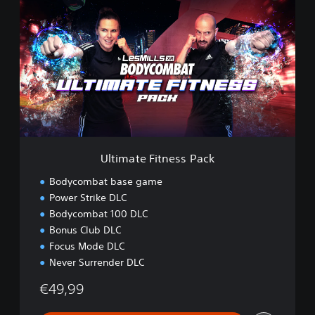
l
t
i
m
a
t
e
F
i
t
n
e
Ultimate Fitness Pack
s
s
Bodycombat base game
P
Power Strike DLC
a
Bodycombat 100 DLC
c
k
Bonus Club DLC
Focus Mode DLC
Never Surrender DLC
€49,99