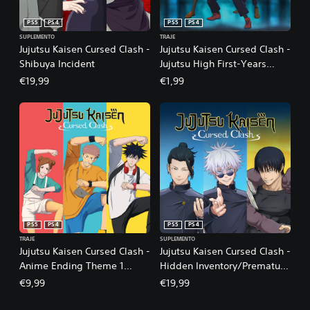
PS5
PS4
PS5
PS4
SUPLEMENTO
TRAJE
Jujutsu Kaisen Cursed Clash -
Jujutsu Kaisen Cursed Clash -
Shibuya Incident
Jujutsu High First-Years
Outfit Set
€19,99
€1,99
PS5
PS4
PS5
PS4
TRAJE
SUPLEMENTO
Jujutsu Kaisen Cursed Clash -
Jujutsu Kaisen Cursed Clash -
Anime Ending Theme 1
Hidden Inventory/Premature
Outfit Set
Death
€9,99
€19,99