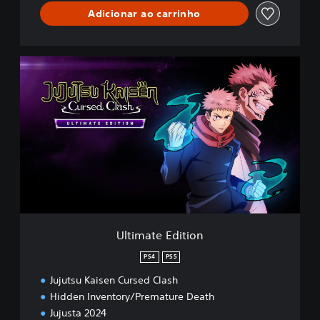
Adicionar ao carrinho
U
l
t
i
m
a
t
e
E
d
i
t
i
Ultimate Edition
o
n
PS4
PS5
Jujutsu Kaisen Cursed Clash
Hidden Inventory/Premature Death
Jujusta 2024