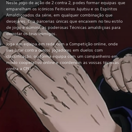
Neste jogo de ação de 2 contra 2, podes formar equipas que
emparelham os icónicos Feiticeiros Jujutsu e os Espíritos
Amaldiçoados da série, em qualquer combinação que
desejares. Cria parcerias únicas que encaixem no teu estilo
de jogo e domina as poderosas Técnicas amaldiçoas para
derrotar os teus inimigos.
Joga em equipa em rede com a Competição online, onde
irás lutar contra outros jogadores em duelos com
classificação, ou forma equipa com um companheiro em
modo cooperativo online e coordenem as vossas técnicas
contra a CPU.