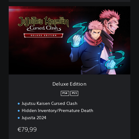
h
D
D
E
e
M
l
O
u
x
e
E
d
i
t
i
o
n
Deluxe Edition
PS4
PS5
Jujutsu Kaisen Cursed Clash
Hidden Inventory/Premature Death
Jujusta 2024
€79,99