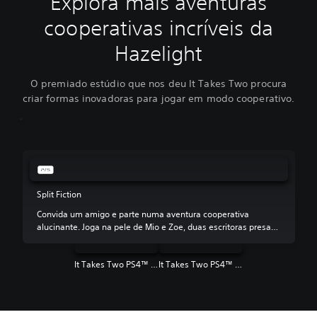
Explora mais aventuras
cooperativas incríveis da
Hazelight
O premiado estúdio que nos deu It Takes Two procura
criar formas inovadoras para jogar em modo cooperativo.
Split Fiction
Convida um amigo e parte numa aventura cooperativa
alucinante. Joga na pele de Mio e Zoe, duas escritoras presas
numa simulação da sua própria imaginação. Ajuda-as a
escapar com as suas histórias intactas.
It Takes Two PS4™ e PS5™
It Takes Two PS4™ e PS5™