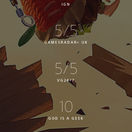
IGN
5/5
GAMESRADAR+ UK
5/5
VG24/7
10
GOD IS A GEEK