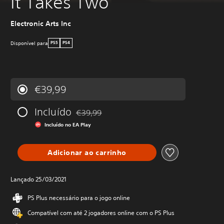
It Takes Two
Electronic Arts Inc
Disponível para
PS5
PS4
€39,99
Incluído
€39,99
Com desconto em relação ao preço original 
Incluído no EA Play
Adicionar ao carrinho
Lançado 25/03/2021
PS Plus necessário para o jogo online
Compatível com até 2 jogadores online com o PS Plus