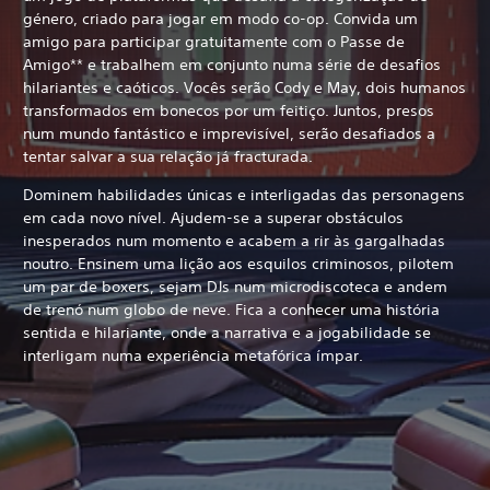
género, criado para jogar em modo co-op. Convida um
amigo para participar gratuitamente com o Passe de
Amigo** e trabalhem em conjunto numa série de desafios
hilariantes e caóticos. Vocês serão Cody e May, dois humanos
transformados em bonecos por um feitiço. Juntos, presos
num mundo fantástico e imprevisível, serão desafiados a
tentar salvar a sua relação já fracturada.
Dominem habilidades únicas e interligadas das personagens
em cada novo nível. Ajudem-se a superar obstáculos
inesperados num momento e acabem a rir às gargalhadas
noutro. Ensinem uma lição aos esquilos criminosos, pilotem
um par de boxers, sejam DJs num microdiscoteca e andem
de trenó num globo de neve. Fica a conhecer uma história
sentida e hilariante, onde a narrativa e a jogabilidade se
interligam numa experiência metafórica ímpar.