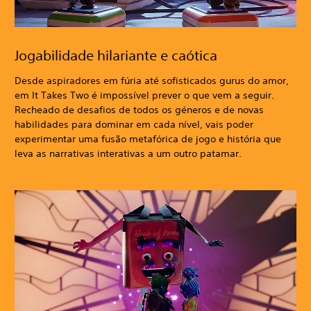
Jogabilidade hilariante e caótica
Desde aspiradores em fúria até sofisticados gurus do amor,
em It Takes Two é impossível prever o que vem a seguir.
Recheado de desafios de todos os géneros e de novas
habilidades para dominar em cada nível, vais poder
experimentar uma fusão metafórica de jogo e história que
leva as narrativas interativas a um outro patamar.