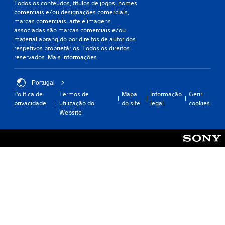
o
e
f
Todos os conteúdos, títulos de jogos, nomes
i
g
s
o
comerciais e/ou designações comerciais,
s
r
e
r
marcas comerciais, arte e imagens
d
á
n
n
associadas são marcas comerciais e/ou
e
f
t
e
material abrangido por direitos de autor dos
d
i
a
c
respetivos proprietários. Todos os direitos
i
c
d
i
reservados.
Mais informações
s
a
a
d
t
s
s
a
i
(
c
s
Portugal
n
a
o
a
Política de
Termos de
Mapa
Informação
Gerir
g
p
m
l
privacidade
utilização do
do site
legal
cookies
u
e
o
g
Website
i
n
t
u
r
a
e
m
.
s
x
a
s
t
s
e
o
o
C
e
.
p
o
s
ç
n
t
õ
f
i
e
o
v
s
r
e
p
t
r
a