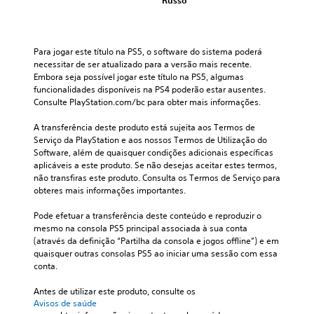
i
r
Á
a
e
d
a
j
u
m
d
e
p
o
v
d
o
s
r
g
o
i
e
j
Para jogar este título na PS5, o software do sistema poderá 
i
a
z
n
o
o
necessitar de ser atualizado para a versão mais recente. 
n
r
a
s
e
Embora seja possível jogar este título na PS5, algumas 
g
c
o
l
i
funcionalidades disponíveis na PS4 poderão estar ausentes. 
m
i
o
t
t
b
Consulte PlayStation.com/bc para obter mais informações.
p
3
í
P
a
i
a
t
D
o
.
l
A transferência deste produto está sujeita aos Termos de 
l
u
d
P
i
Serviço da PlayStation e aos nossos Termos de Utilização do 
e
l
e
o
d
Software, além de quaisquer condições adicionais específicas 
a
T
o
p
d
a
aplicáveis a este produto. Se não desejas aceitar estes termos, 
s
,
r
a
e
d
não transfiras este produto. Consulta os Termos de Serviço para 
p
o
a
u
d
e
obteres mais informações importantes.
e
u
n
s
e
d
r
é
a
s
f
o
Pode efetuar a transferência deste conteúdo e reproduzir o 
s
p
r
i
c
s
mesmo na consola PS5 principal associada à sua conta 
o
o
o
n
m
r
(através da definição “Partilha da consola e jogos offline”) e em 
n
s
t
i
a
i
quaisquer outras consolas PS5 ao iniciar uma sessão com essa 
a
s
í
r
n
conta.
ç
g
í
t
a
í
e
ã
v
u
s
p
Antes de utilizar este produto, consulte os 
n
e
o
l
a
u
Avisos de saúde
s
l
d
o
í