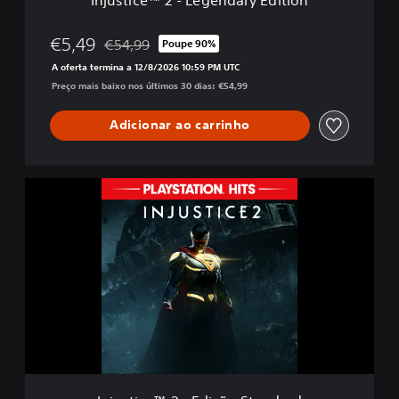
e
g
e
€5,49
€54,99
Poupe 90%
Com desconto em relação ao preço original de €5
n
A oferta termina a 12/8/2026 10:59 PM UTC
d
Preço mais baixo nos últimos 30 dias: €54,99
a
r
y
Adicionar ao carrinho
E
d
i
I
t
n
i
j
o
u
n
s
t
i
c
e
™
2
-
E